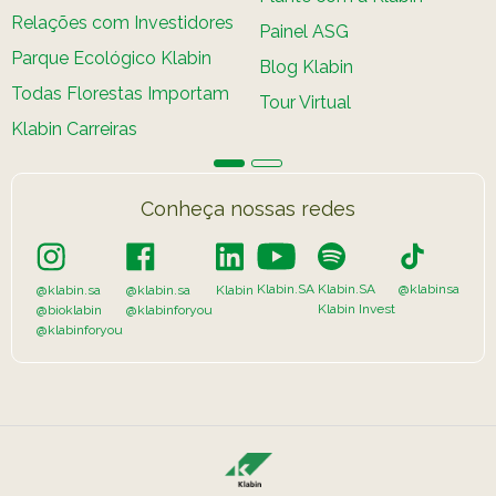
Relações com Investidores
Hoje somos referência mundial
Painel ASG
nesses testes, que já
Parque Ecológico Klabin
Blog Klabin
demonstram uma excelente
Todas Florestas Importam
Tour Virtual
performance, além de uma
Klabin Carreiras
alternativa mais barata e bem
mais sustentável. Com a
evolução das pesquisas, em
Conheça nossas redes
alguns anos sejamos
autossuficientes na produção
deste combustível verde.
Klabin.SA
Klabin.SA
@klabinsa
@klabin.sa
@klabin.sa
Klabin
Klabin Invest
@bioklabin
@klabinforyou
@klabinforyou