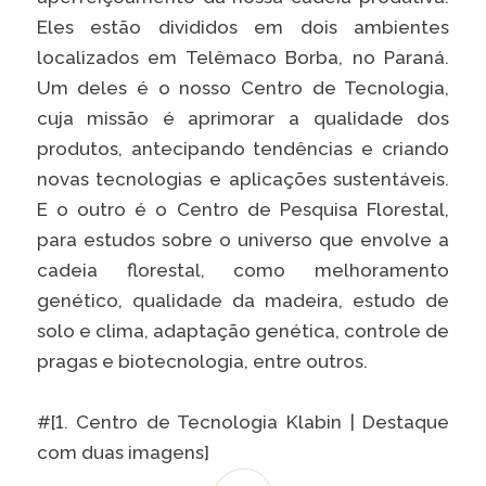
Caiubi
Eles estão divididos em dois ambientes
Parque
localizados em Telêmaco Borba, no Paraná.
Ecológ
Um deles é o nosso Centro de Tecnologia,
Klabin
cuja missão é aprimorar a qualidade dos
VER A LISTA COMPLETA
produtos, antecipando tendências e criando
novas tecnologias e aplicações sustentáveis.
E o outro é o Centro de Pesquisa Florestal,
para estudos sobre o universo que envolve a
cadeia florestal, como melhoramento
genético, qualidade da madeira, estudo de
solo e clima, adaptação genética, controle de
pragas e biotecnologia, entre outros.
#[1. Centro de Tecnologia Klabin | Destaque
com duas imagens]