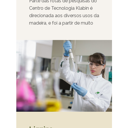
Parte das rotas de pesquisas do
Centro de Tecnologia Klabin é
direcionada aos diversos usos da
madeira, e foi a partir de muito
estudo que desenvolvemos uma
alternativa usando celulose
microfibrilada (MFC) para a
produção de álcool em gel no
nosso Parque de Plantas Piloto,
projetado para produzir, em
pequena escala industrial, tanto
a MFC quanto a lignina,
substâncias extraídas da
madeira. Enxergamos um
enorme potencial de extração de
novos produtos a partir da nossa
principal matéria-prima, as
árvores de florestas plantadas, e