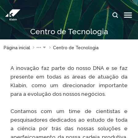
Pular para o Conteúdo principal
IDIOMAS:
ES
EN
PT
Centro de Tecnologia
ESPAÇOS KLABIN
Página inicial
Centro de Tecnologia
Relações com
Klabin
Investidores
ForYou
A inovação faz parte do nosso DNA e se faz
Relatório de
Klabin
presente em todas as áreas de atuação da
Sustentabilidade
Carreir
Klabin, como um direcionador importante
Plante com a
Blog
para a evolução dos nossos negócios.
Klabin
Klabin
Todas Florestas
Eukalin
Contamos com um time de cientistas e
Importam
Inova
pesquisadores dedicados ao estudo de toda
Painel ASG
Klabin
a ciência por trás das nossas soluções e
Progr
aperfeiçoamento da nossa cadeia produtiva.