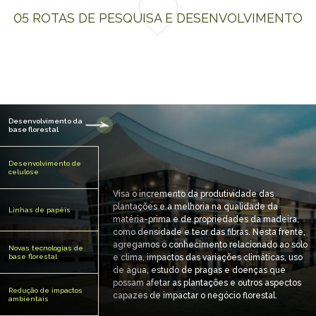
05 ROTAS DE PESQUISA E DESENVOLVIMENTO
Desenvolvimento da
base florestal
Desenvolvimento de
celulose
Visa o incremento da produtividade das
plantações e a melhoria na qualidade da
Linhas de papéis
matéria-prima e de propriedades da madeira,
como densidade e teor das fibras. Nesta frente,
agregamos o conhecimento relacionado ao solo
Novas tecnologias de
base florestal
e clima, impactos das variações climáticas, uso
de água, estudo de pragas e doenças que
possam afetar as plantações e outros aspectos
Redução de impactos
capazes de impactar o negócio florestal.
ambientais