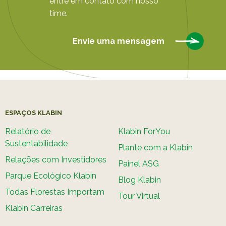
entre em contato com nosso
time.
Envie uma mensagem
ESPAÇOS KLABIN
Relatório de
Klabin ForYou
Sustentabilidade
Plante com a Klabin
Relações com Investidores
Painel ASG
Parque Ecológico Klabin
Blog Klabin
Todas Florestas Importam
Tour Virtual
Klabin Carreiras