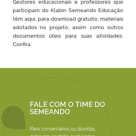
Gestores educacionais e professores que
Caiubi
participam do Klabin Semeando Educação
Parque
têm aqui, para download gratuito, materiais
Ecológ
adotados no projeto, assim como outros
Klabin
documentos úteis para suas atividades.
VER A LISTA COMPLETA
Confira.
FALE COM O TIME DO
SEMEANDO
Para comentários ou dúvidas,