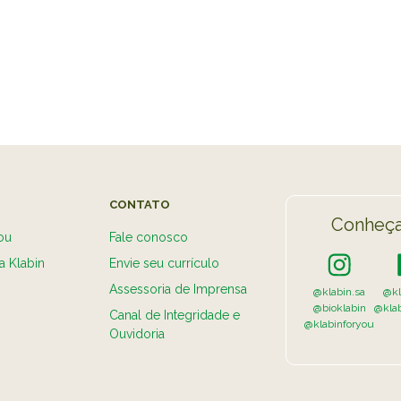
VER A
CONTATO
Conheça
ou
Fale conosco
a Klabin
Envie seu currículo
Assessoria de Imprensa
@klabin.sa
@kl
@bioklabin
@kla
Canal de Integridade e
@klabinforyou
Ouvidoria