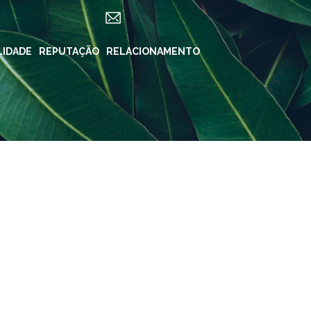
LIDADE
ES
REPUTAÇÃO
RELACIONAMENTO
REDES SOCIAIS
in ForYou
Instagram
Klabin.SA
n Carreiras
Instagram
Klabin
BioKlabin
iner
Instagram Klabin
ForYou
 Klabin
LinkedIn
rama Caiubi
Facebook
ue Ecológico
n
YouTube
Spotify