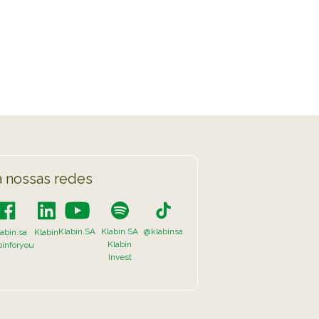
TikTok
 LISTA COMPLETA
 nossas redes
Klabin.SA
Klabin.SA
@klabinsa
abin.sa
Klabin
Klabin
binforyou
Invest