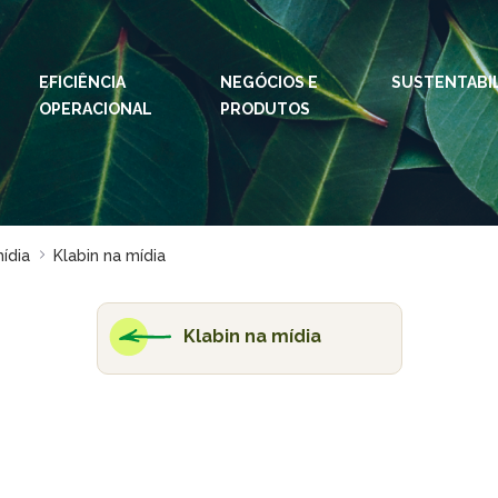
EFICIÊNCIA
NEGÓCIOS E
IDIOMAS:
PT
SUSTENTABI
EN
OPERACIONAL
PRODUTOS
ESPAÇOS KLABIN
Relações com
Klab
Investidores
Klabi
Relatório de
mídia
Klabin na mídia
Blog 
Sustentabilidade
Eukal
Plante com a
Klabin
Klabin na mídia
Inova
Todas Florestas
Prog
Importam
Parq
Painel ASG
Klabi