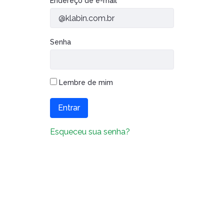
Autenticação
Endereço de e-mail
Caiubi
Parque
Ecológ
Senha
Klabin
VER A LISTA COMPLETA
Lembre de mim
Entrar
Esqueceu sua senha?