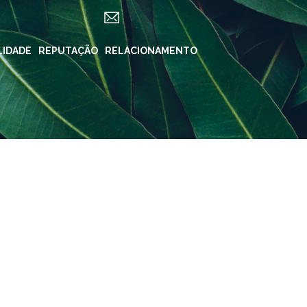
LIDADE
ES
REPUTAÇÃO
RELACIONAMENTO
REDES SOCIAIS
in ForYou
Instagram
Klabin.SA
n Carreiras
Instagram
Klabin
BioKlabin
iner
Instagram Klabin
ForYou
 Klabin
LinkedIn
rama Caiubi
Facebook
ue Ecológico
n
YouTube
Spotify