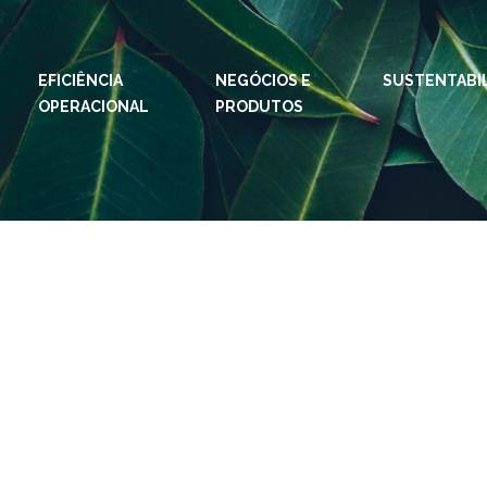
EFICIÊNCIA
NEGÓCIOS E
IDIOMAS:
PT
SUSTENTABI
EN
OPERACIONAL
PRODUTOS
ESPAÇOS KLABIN
Relações com
Klab
Investidores
Klabi
Relatório de
Blog 
Sustentabilidade
Eukal
Plante com a
Klabin
Inova
Todas Florestas
Prog
Importam
Parq
Painel ASG
Klabi