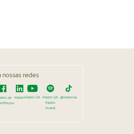
TikTok
 LISTA COMPLETA
 nossas redes
Klabin.SA
Klabin.SA
@klabinsa
abin.sa
Klabin
Klabin
binforyou
Invest