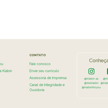
VER A
CONTATO
Conheça
ou
Fale conosco
a Klabin
Envie seu currículo
Assessoria de Imprensa
@klabin.sa
@kl
@bioklabin
@kla
Canal de Integridade e
@klabinforyou
Ouvidoria