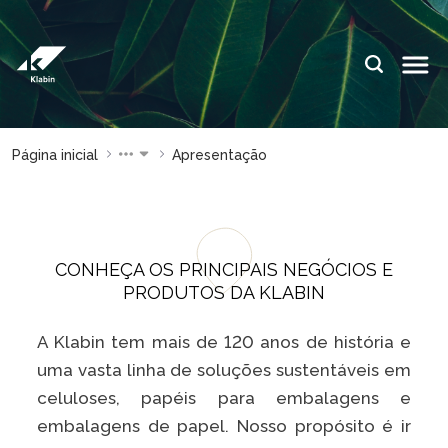
Pular para o Conteúdo principal
IDIOMAS:
PT
EN
ES
ESPAÇOS KLABIN
Página inicial
Apresentação
Relações com
Klabin
Investidores
ForYou
Relatório de
Klabin
Sustentabilidade
Carreir
CONHEÇA OS PRINCIPAIS NEGÓCIOS E
PRODUTOS DA KLABIN
Plante com a
Blog
Klabin
Klabin
A Klabin tem mais de 120 anos de história e
Todas Florestas
Eukalin
uma vasta linha de soluções sustentáveis em
Importam
Inova
celuloses, papéis para embalagens e
Painel ASG
Klabin
embalagens de papel. Nosso propósito é ir
Progr