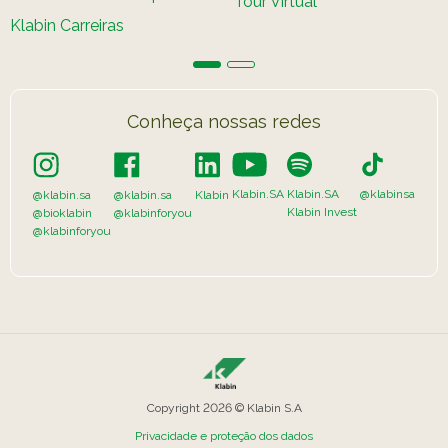
Tour Virtual
Caiubi
Klabin Carreiras
Parque
Ecológ
Klabin
Conheça nossas redes
VER A LISTA COMPLETA
Klabin.SA
Klabin.SA
@klabinsa
@klabin.sa
@klabin.sa
Klabin
Klabin Invest
@bioklabin
@klabinforyou
@klabinforyou
Copyright 2026 © Klabin S.A
Privacidade e proteção dos dados