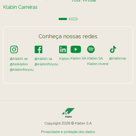
Klabin Carreiras
Conheça nossas redes
Klabin.SA
Klabin.SA
@klabinsa
@klabin.sa
@klabin.sa
Klabin
Klabin Invest
@bioklabin
@klabinforyou
@klabinforyou
Copyright 2026 © Klabin S.A
Privacidade e proteção dos dados