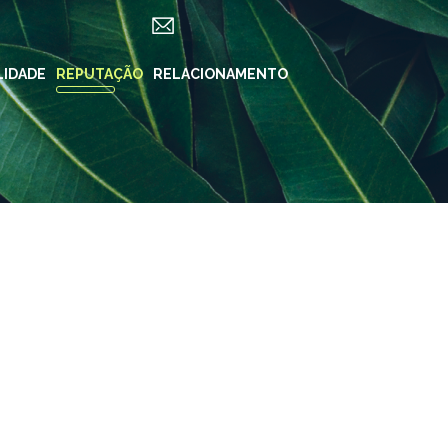
LIDADE
REPUTAÇÃO
RELACIONAMENTO
REDES SOCIAIS
in ForYou
Instagram
Klabin.SA
n Carreiras
Instagram
Klabin
BioKlabin
iner
Instagram Klabin
ForYou
 Klabin
LinkedIn
rama Caiubi
Facebook
ue Ecológico
n
YouTube