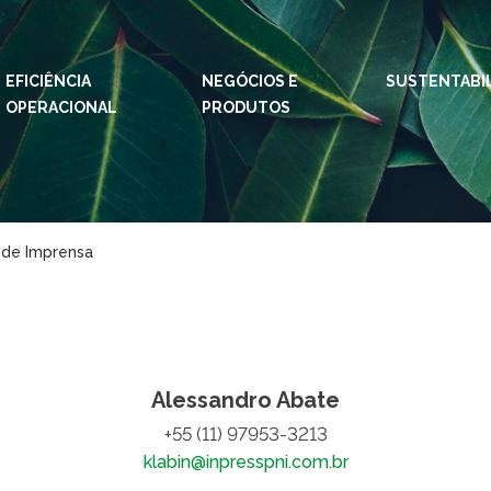
EFICIÊNCIA
NEGÓCIOS E
IDIOMAS:
SUSTENTABI
PT
EN
ES
OPERACIONAL
PRODUTOS
ESPAÇOS KLABIN
Relações com
Klab
Investidores
Klabi
 de Imprensa
Relatório de
Blog 
Sustentabilidade
Eukal
Plante com a
Klabin
Inova
Todas Florestas
Prog
Alessandro Abate
Importam
+55 (11) 97953-3213
Parq
Painel ASG
Klabi
klabin@inpresspni.com.br