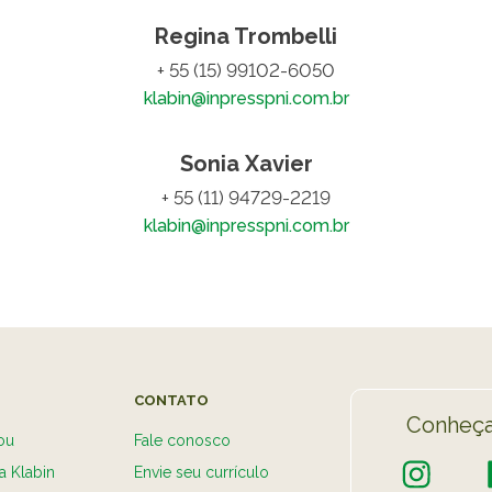
Regina Trombelli
+ 55 (15) 99102-6050
klabin@inpresspni.com.br
VER A
Sonia Xavier
+ 55 (11) 94729-2219
klabin@inpresspni.com.br
CONTATO
Conheça
ou
Fale conosco
a Klabin
Envie seu currículo