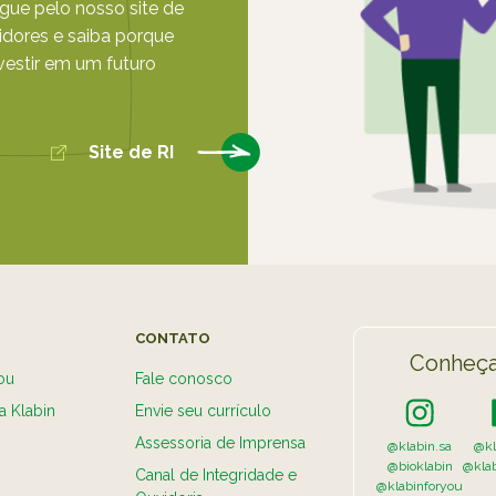
egue pelo nosso site de
dores e saiba porque
nvestir em um futuro
Site de RI
CONTATO
Conheça
ou
Fale conosco
a Klabin
Envie seu currículo
Assessoria de Imprensa
@klabin.sa
@kl
@bioklabin
@kla
Canal de Integridade e
@klabinforyou