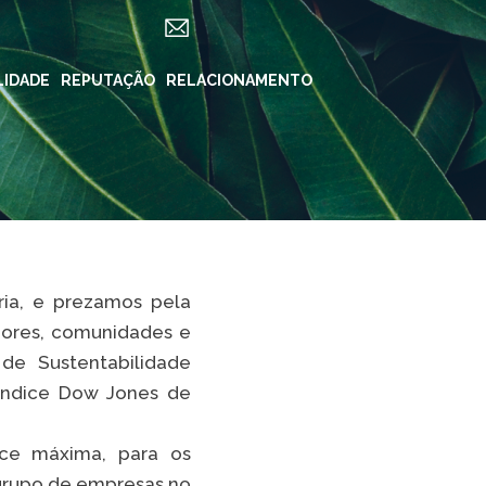
LIDADE
REPUTAÇÃO
RELACIONAMENTO
REDES SOCIAIS
in ForYou
Instagram
Klabin.SA
n Carreiras
Instagram
Klabin
BioKlabin
ia, e prezamos pela
iner
Instagram Klabin
adores, comunidades e
ForYou
 Klabin
de Sustentabilidade
LinkedIn
rama Caiubi
 Índice Dow Jones de
Facebook
ue Ecológico
n
nce máxima, para os
YouTube
 grupo de empresas no