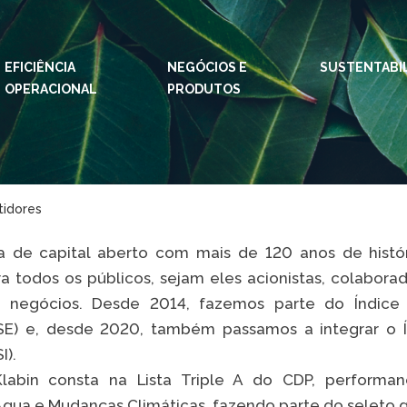
EFICIÊNCIA
NEGÓCIOS E
IDIOMAS:
SUSTENTABI
PT
EN
ES
OPERACIONAL
PRODUTOS
ESPAÇOS KLABIN
Relações com
Klab
Investidores
Klabi
tidores
Relatório de
Blog 
Sustentabilidade
de capital aberto com mais de 120 anos de histór
Eukal
Plante com a
a todos os públicos, sejam eles acionistas, colabor
Klabin
Inova
e negócios. Desde 2014, fazemos parte do Índice 
Todas Florestas
Prog
ISE) e, desde 2020, também passamos a integrar o
Importam
I).
Parq
Painel ASG
Klabi
Klabin consta na Lista Triple A do CDP, performa
Água e Mudanças Climáticas, fazendo parte do seleto