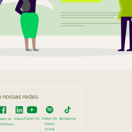
 nossas redes
Klabin.SA
Klabin.SA
@klabinsa
abin.sa
Klabin
Klabin
binforyou
Invest