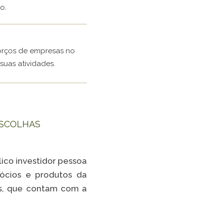
o.
forços de empresas no
suas atividades.
ESCOLHAS
lico investidor pessoa
gócios e produtos da
is, que contam com a