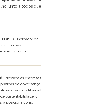
Spotify
lho junto a todos que
TikTok
 LISTA COMPLETA
B3 (ISE)
- indicador do
de empresas
metimento com a
I)
- destaca as empresas
práticas de governança
nte nas carteiras Mundial
e Sustentabilidade, o
s, a posiciona como