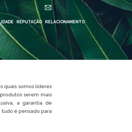
LIDADE
ES
REPUTAÇÃO
RELACIONAMENTO
REDES SOCIAIS
in ForYou
Instagram
Klabin.SA
n Carreiras
Instagram
Klabin
BioKlabin
iner
Instagram Klabin
 quais somos líderes
ForYou
 Klabin
 produtos serem mais
LinkedIn
rama Caiubi
usiva, a garantia de
Facebook
, tudo é pensado para
ue Ecológico
n
YouTube
Spotify