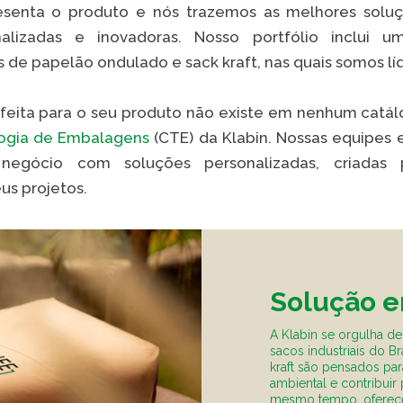
resenta o produto e nós trazemos as melhores sol
onalizadas e inovadoras. Nosso portfólio inclu
de papelão ondulado e sack kraft, nas quais somos l
VER A
ita para o seu produto não existe em nenhum catálog
ogia de Embalagens
(CTE) da Klabin. Nossas equipes 
negócio com soluções personalizadas, criadas 
us projetos.
Solução e
A Klabin se orgulha de
sacos industriais do B
kraft são pensados pa
ambiental e contribuir
mesmo tempo, oferec