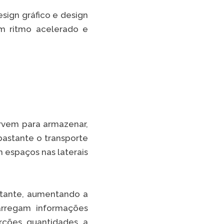
ign gráfico e design
m ritmo acelerado e
ervem para armazenar,
bastante o transporte
 espaços nas laterais
tante, aumentando a
arregam informações
ções, quantidades, a