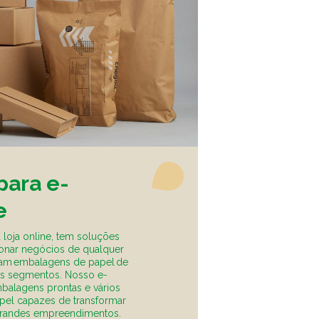
para e-
e
 loja online, tem soluções
onar negócios de qualquer
am embalagens de papel de
os segmentos. Nosso e-
alagens prontas e vários
pel capazes de transformar
randes empreendimentos.