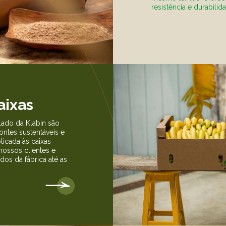
resistência e durabilid
aixas
ado da Klabin são
ontes sustentáveis e
licada às caixas
ossos clientes e
os da fábrica até as