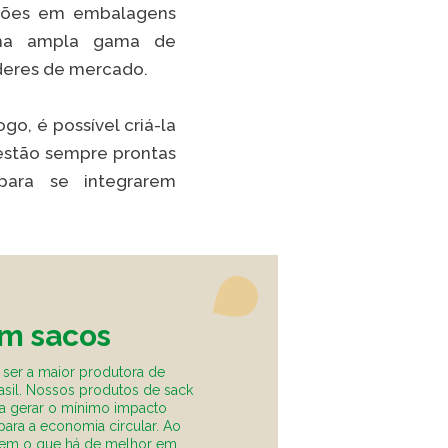
uções em embalagens
TikTok
i uma ampla gama de
íderes de mercado.
 LISTA COMPLETA
o, é possível criá-la
estão sempre prontas
para se integrarem
m sacos
 ser a maior produtora de
rasil. Nossos produtos de sack
ra gerar o mínimo impacto
 para a economia circular. Ao
em o que há de melhor em