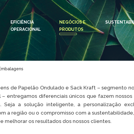
EFICIÊNCIA
NEGÓCIOS E
IDIOMAS:
PT
SUSTENTABI
EN
OPERACIONAL
PRODUTOS
ESPAÇOS KLABIN
Relações com
Klab
Investidores
Klabi
Relatório de
Embalagens
Blog 
Sustentabilidade
Eukal
Plante com a
ens de Papelão Ondulado e Sack Kraft – segmento nos
Klabin
Inova
l – entregamos diferenciais únicos que fazem nossos
Todas Florestas
Prog
Seja a solução inteligente, a personalização excl
Importam
m a região ou o compromisso com a sustentabilidade
Parq
Painel ASG
Klabi
e melhorar os resultados dos nossos clientes.