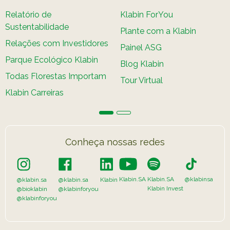
Relatório de
Klabin ForYou
Sustentabilidade
Plante com a Klabin
Relações com Investidores
Painel ASG
Parque Ecológico Klabin
Blog Klabin
Todas Florestas Importam
Tour Virtual
Klabin Carreiras
Conheça nossas redes
Klabin.SA
Klabin.SA
@klabinsa
@klabin.sa
@klabin.sa
Klabin
Klabin Invest
@bioklabin
@klabinforyou
@klabinforyou