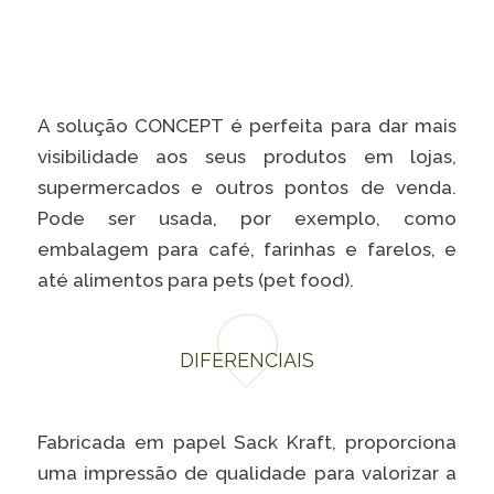
Caiubi
Parque
Ecológ
Klabin
A solução CONCEPT é perfeita para dar mais
VER A LISTA COMPLETA
visibilidade aos seus produtos em lojas,
supermercados e outros pontos de venda.
Pode ser usada, por exemplo, como
embalagem para café, farinhas e farelos, e
até alimentos para pets (pet food).
DIFERENCIAIS
Fabricada em papel Sack Kraft, proporciona
uma impressão de qualidade para valorizar a