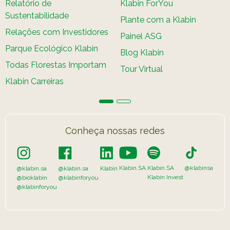
Relatório de
Klabin ForYou
Sustentabilidade
Plante com a Klabin
Relações com Investidores
Painel ASG
Parque Ecológico Klabin
Blog Klabin
Todas Florestas Importam
Tour Virtual
Klabin Carreiras
Conheça nossas redes
Klabin.SA
Klabin.SA
@klabinsa
@klabin.sa
@klabin.sa
Klabin
Klabin Invest
@bioklabin
@klabinforyou
@klabinforyou