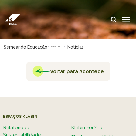
Pular para o Conteúdo principal
IDIOMAS:
PT
EN
ES
ESPAÇOS KLABIN
Semeando Educação
Notícias
Relações com
Klabin
Investidores
ForYou
Voltar para Acontece
Relatório de
Klabin
Sustentabilidade
Carreir
Plante com a
Blog
Klabin
Klabin
Todas Florestas
Eukalin
Importam
ESPAÇOS KLABIN
Inova
Painel ASG
Klabin
Relatório de
Klabin ForYou
Sustentabilidade
Progr