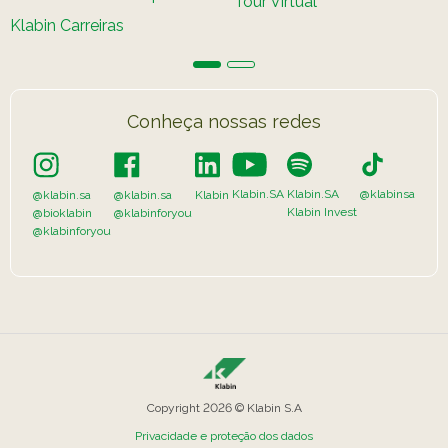
Tour Virtual
Caiubi
Klabin Carreiras
Parque
Ecológ
Klabin
Conheça nossas redes
VER A LISTA COMPLETA
Klabin.SA
Klabin.SA
@klabinsa
@klabin.sa
@klabin.sa
Klabin
Klabin Invest
@bioklabin
@klabinforyou
@klabinforyou
Copyright 2026 © Klabin S.A
Privacidade e proteção dos dados