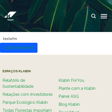
Pular para o Conteúdo principal
IDIOMAS:
PT
EN
ES
ESPAÇOS KLABIN
testefm
Relações com
Klabin
Go Somewhere
Investidores
ForYou
Relatório de
Klabin
Sustentabilidade
Carreir
ESPAÇOS KLABIN
Plante com a
Blog
Klabin
Klabin
Relatório de
Klabin ForYou
Sustentabilidade
Plante com a Klabin
Todas Florestas
Eukalin
Importam
Relações com Investidores
Painel ASG
Inova
Parque Ecológico Klabin
Painel ASG
Klabin
Blog Klabin
Todas Florestas Importam
Progr