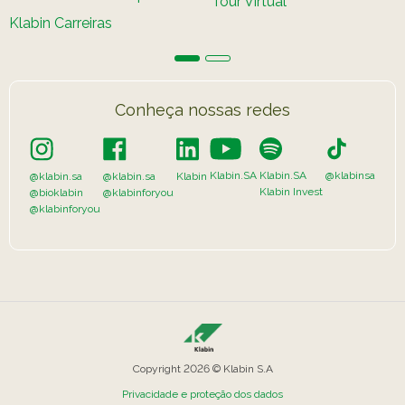
Tour Virtual
Caiubi
Klabin Carreiras
Parque
Ecológ
Klabin
Conheça nossas redes
VER A LISTA COMPLETA
Klabin.SA
Klabin.SA
@klabinsa
@klabin.sa
@klabin.sa
Klabin
Klabin Invest
@bioklabin
@klabinforyou
@klabinforyou
Copyright 2026 © Klabin S.A
Privacidade e proteção dos dados