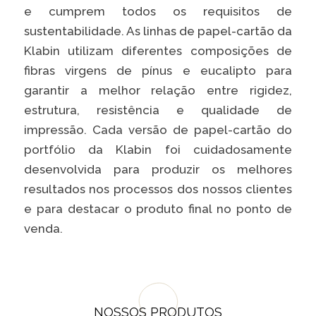
e cumprem todos os requisitos de
Caiubi
sustentabilidade. As linhas de papel-cartão da
Parque
Klabin utilizam diferentes composições de
Ecológ
Klabin
fibras virgens de pínus e eucalipto para
garantir a melhor relação entre rigidez,
VER A LISTA COMPLETA
estrutura, resistência e qualidade de
impressão. Cada versão de papel-cartão do
portfólio da Klabin foi cuidadosamente
desenvolvida para produzir os melhores
resultados nos processos dos nossos clientes
e para destacar o produto final no ponto de
venda.
NOSSOS PRODUTOS