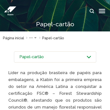
Pular para o Conteúdo principal
IDIOMAS:
Papel-cartão
PT
EN
ES
ESPAÇOS KLABIN
Página inicial
Papel-cartão
Relações com
Klabin
Investidores
ForYou
Relatório de
Klabin
Sustentabilidade
Carreir
Líder na produção brasileira de papéis para
Plante com a
Blog
Klabin
Klabin
embalagens, a Klabin foi a primeira empresa
do setor na América Latina a conquistar a
Todas Florestas
Eukalin
Importam
certificação FSC® – Forest Stewardship
Inova
Council®, atestando que os produtos são
Painel ASG
Klabin
oriundos de um manejo florestal responsável
Progr