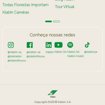
Todas Florestas Importam
Tour Virtual
Klabin Carreiras
Conheça nossas redes
Klabin.SA
Klabin.SA
@klabinsa
@klabin.sa
@klabin.sa
Klabin
Klabin Invest
@bioklabin
@klabinforyou
@klabinforyou
Copyright 2026 © Klabin S.A