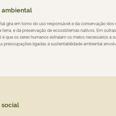
e ambiental
tal gira em torno do uso responsável e da conservação dos 
 a terra, e da preservação de ecossistemas nativos. Em outras 
l é que os seres humanos extraiam os meios necessários à 
As preocupações ligadas à sustentabilidade ambiental envol
el da água, a preservação de espécies ameaçadas de extinç
 da poluição. O conceito não se limita apenas à utilização m
trata também da regeneração deles, como o que ocorre na cr
stamento.
 social