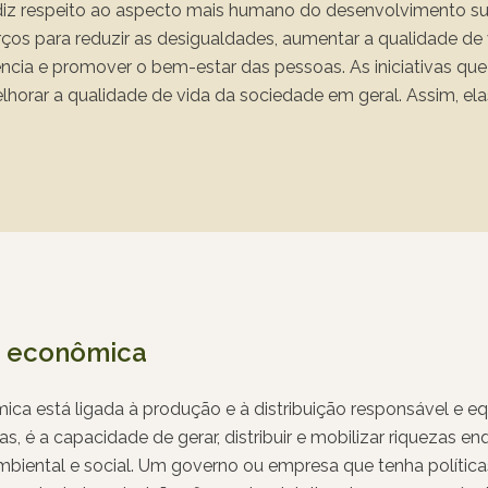
 diz respeito ao aspecto mais humano do desenvolvimento sus
rços para reduzir as desigualdades, aumentar a qualidade d
olência e promover o bem-estar das pessoas. As iniciativas q
lhorar a qualidade de vida da sociedade em geral. Assim, el
o fortalecimento de grupos socioeconomicamente vulneráveis
ão e ao mercado de trabalho, por exemplo.
e econômica
ica está ligada à produção e à distribuição responsável e eq
as, é a capacidade de gerar, distribuir e mobilizar riquezas
biental e social. Um governo ou empresa que tenha política