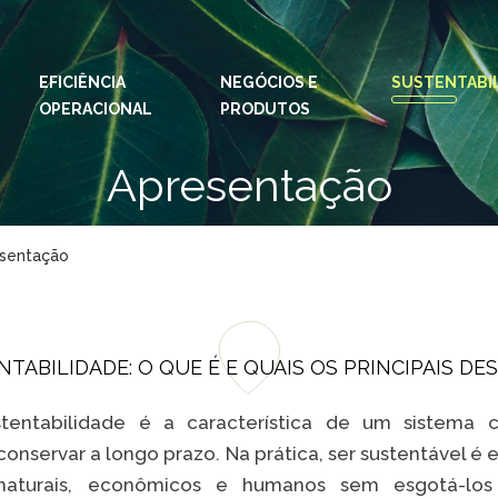
EFICIÊNCIA
NEGÓCIOS E
IDIOMAS:
PT
SUSTENTABI
EN
OPERACIONAL
PRODUTOS
ESPAÇOS KLABIN
Apresentação
Relações com
Klab
Investidores
Klabi
Relatório de
sentação
Blog 
Sustentabilidade
Eukal
Plante com a
Klabin
Inova
TABILIDADE: O QUE É E QUAIS OS PRINCIPAIS DE
Todas Florestas
Prog
Importam
ustentabilidade é a característica de um sistema
Parq
Painel ASG
Klabi
onservar a longo prazo. Na prática, ser sustentável é
 naturais, econômicos e humanos sem esgotá-los