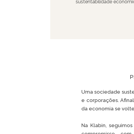
sustentabilidade econômica
impactos negativos no fut
lucrativas e comprometida
P
Uma sociedade susten
e corporações. Afina
da economia se volt
Na Klabin, seguimos
compromisso com 