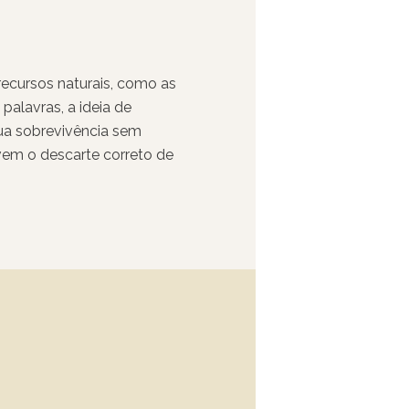
recursos naturais, como as
palavras, a ideia de
sua sobrevivência sem
vem o descarte correto de
ão, o combate à caça
oderada e responsável dos
iação de novas áreas