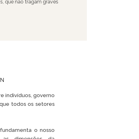
eis, que não tragam graves
ividades ao mesmo tempo
IN
e indivíduos, governo
 que todos os setores
e fundamenta o nosso
s as dimensões da