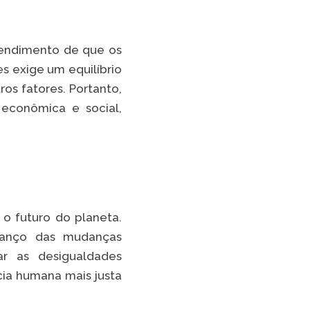
TikTok
ntendimento de que os
 LISTA COMPLETA
es exige um equilíbrio
ros fatores. Portanto,
 econômica e social,
o futuro do planeta.
avanço das mudanças
ar as desigualdades
cia humana mais justa