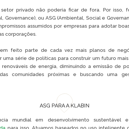
etor privado não poderia ficar de fora. Por isso, f
al, Governance), ou ASG (Ambiental, Social e Governa
mpromissos assumidos por empresas para adotar boas 
nas corporações.
 tem feito parte de cada vez mais planos de negó
uma série de políticas para construir um futuro mais
s renováveis de energia, diminuindo a emissão de po
das comunidades próximas e buscando uma gest
ASG PARA A KLABIN
ência mundial em desenvolvimento sustentáve
ada
para isso. Atuamos baseados no uso inteligente d