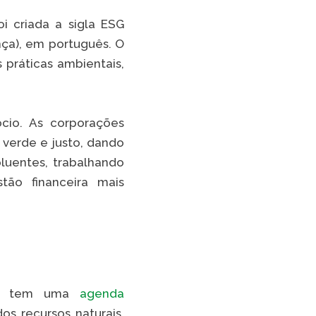
oi criada a sigla ESG
nça), em português. O
práticas ambientais,
cio. As corporações
 verde e justo, dando
luentes, trabalhando
ão financeira mais
l e tem uma
agenda
os recursos naturais,