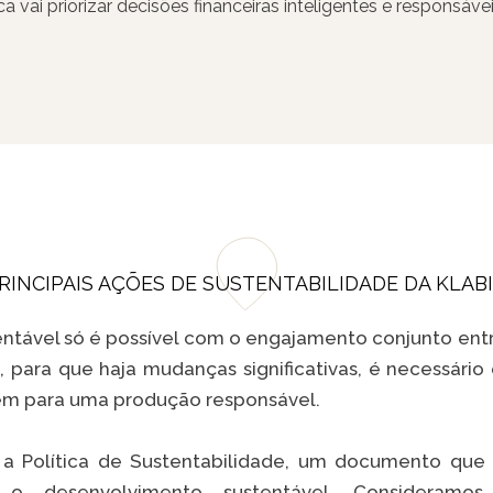
 vai priorizar decisões financeiras inteligentes e responsáv
uro. Ou seja, o objetivo é que seja possível desenvolver at
s com a natureza e com os indivíduos.
RINCIPAIS AÇÕES DE SUSTENTABILIDADE DA KLAB
tável só é possível com o engajamento conjunto entr
l, para que haja mudanças significativas, é necessário
em para uma produção responsável.
 a Política de Sustentabilidade, um documento qu
o desenvolvimento sustentável. Consideramo