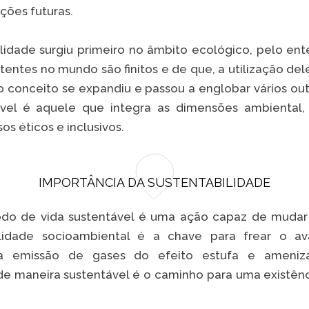
ções futuras.
ilidade surgiu primeiro no âmbito ecológico, pelo e
VER A
stentes no mundo são finitos e de que, a utilização del
o conceito se expandiu e passou a englobar vários out
vel é aquele que integra as dimensões ambiental,
s éticos e inclusivos.
IMPORTÂNCIA DA SUSTENTABILIDADE
o de vida sustentável é uma ação capaz de mudar 
bilidade socioambiental é a chave para frear o 
r a emissão de gases do efeito estufa e ameniz
e maneira sustentável é o caminho para uma existên