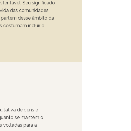
tentável. Seu significado
e vida das comunidades,
ue partem desse âmbito da
as costumam incluir o
 e a democratização dos
uitativa de bens e
 enquanto se mantém o
s voltadas para a