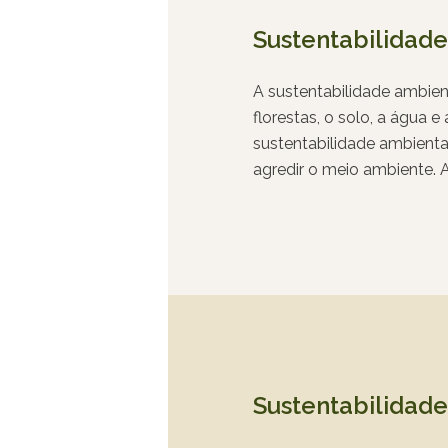
Sustentabilidad
A sustentabilidade ambien
florestas, o solo, a água e
sustentabilidade ambienta
agredir o meio ambiente. 
resíduos, o uso responsáv
predatória e a diminuição
recursos existentes, mas 
verdes e zonas de reflore
Sustentabilidade