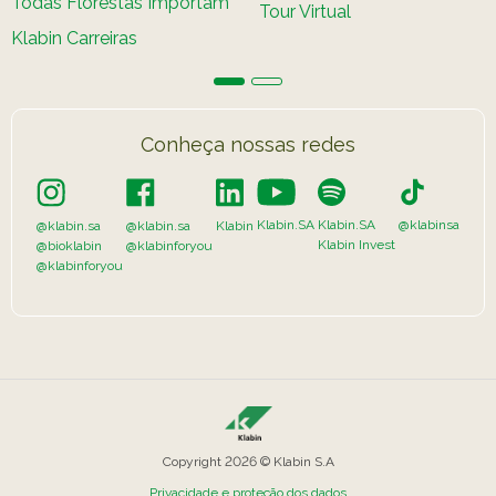
Todas Florestas Importam
Tour Virtual
Klabin Carreiras
Conheça nossas redes
Klabin.SA
Klabin.SA
@klabinsa
@klabin.sa
@klabin.sa
Klabin
Klabin Invest
@bioklabin
@klabinforyou
@klabinforyou
Copyright 2026 © Klabin S.A
Privacidade e proteção dos dados