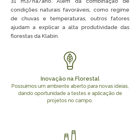
31 m3/ha/ano. Além da combinação de
Caiubi
condições naturais favoráveis, como regime
Parque
de chuvas e temperaturas, outros fatores
Ecológ
ajudam a explicar a alta produtividade das
Klabin
florestas da Klabin.
VER A LISTA COMPLETA
Inovação na Florestal
Possuímos um ambiente aberto para novas ideias,
dando oportunidade a testes e aplicação de
projetos no campo.