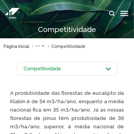
Pular para o Conteúdo principal
IDIOMAS:
Competitividade
PT
EN
ES
ESPAÇOS KLABIN
Página inicial
Competitividade
Relações com
Klabin
Investidores
ForYou
Relatório de
Klabin
Sustentabilidade
Carreir
Plante com a
Blog
A produtividade das florestas de eucalipto da
Klabin
Klabin
Klabin é de 54 m3/ha/ano, enquanto a média
Todas Florestas
Eukalin
nacional fica em 35 m3/ha/ano. Já as nossas
Importam
Inova
florestas de pínus têm produtividade de 39
Painel ASG
Klabin
m3/ha/ano, superior, à média nacional de
Progr