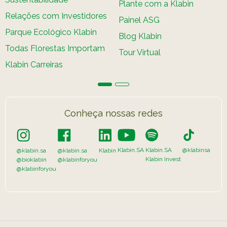
Plante com a Klabin
Relações com Investidores
Painel ASG
Parque Ecológico Klabin
Blog Klabin
Todas Florestas Importam
Tour Virtual
Klabin Carreiras
Conheça nossas redes
Klabin.SA
Klabin.SA
@klabinsa
@klabin.sa
@klabin.sa
Klabin
Klabin Invest
@bioklabin
@klabinforyou
@klabinforyou