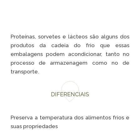
Caiubi
Parque
Ecológ
Klabin
Proteínas, sorvetes e lácteos são alguns dos
VER A LISTA COMPLETA
produtos da cadeia do frio que essas
embalagens podem acondicionar, tanto no
processo de armazenagem como no de
transporte.
DIFERENCIAIS
Preserva a temperatura dos alimentos frios e
suas propriedades