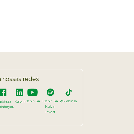
 nossas redes
Klabin.SA
Klabin.SA
@klabinsa
abin.sa
Klabin
Klabin
binforyou
Invest