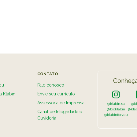
CONTATO
Conheça
ou
Fale conosco
a Klabin
Envie seu currículo
Assessoria de Imprensa
@klabin.sa
@kl
@bioklabin
@kla
Canal de Integridade e
@klabinforyou
Ouvidoria