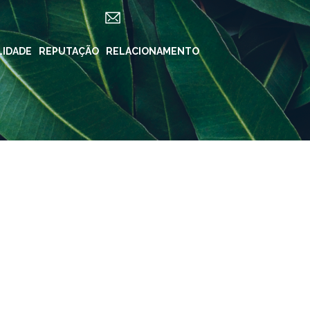
LIDADE
ES
REPUTAÇÃO
RELACIONAMENTO
REDES SOCIAIS
in ForYou
Instagram
Klabin.SA
n Carreiras
Instagram
Klabin
BioKlabin
iner
Instagram Klabin
ForYou
 Klabin
LinkedIn
rama Caiubi
Facebook
ue Ecológico
n
YouTube
Spotify