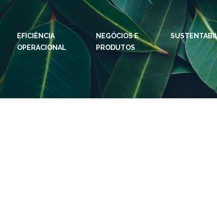
EFICIÊNCIA
NEGÓCIOS E
IDIOMAS:
PT
SUSTENTABI
EN
OPERACIONAL
PRODUTOS
ESPAÇOS KLABIN
Relações com
Klab
Investidores
Klabi
Relatório de
Blog 
Sustentabilidade
Eukal
Plante com a
Klabin
Inova
Todas Florestas
Prog
Importam
Parq
Painel ASG
Klabi