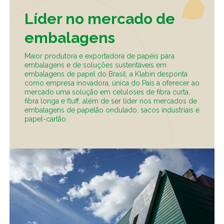
Caiubi
Líder no mercado de
Parque
embalagens
Ecológ
Klabin
Maior produtora e exportadora de papéis para
embalagens e de soluções sustentáveis em
VER A LISTA COMPLETA
embalagens de papel do Brasil, a Klabin desponta
como empresa inovadora, única do País a oferecer ao
mercado uma solução em celuloses de fibra curta,
fibra longa e fluff, além de ser líder nos mercados de
embalagens de papelão ondulado, sacos industriais e
papel-cartão.