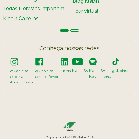
Blog Klabin
Todas Florestas Importam
Tour Virtual
Klabin Carreiras
Conheça nossas redes
Klabin.SA
Klabin.SA
@klabinsa
@klabin.sa
@klabin.sa
Klabin
Klabin Invest
@bioklabin
@klabinforyou
@klabinforyou
Copyright 2026 © Klabin S.A