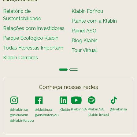
Caiubi
Relatório de
Klabin ForYou
Parque
Sustentabilidade
Plante com a Klabin
Ecológ
Relações com Investidores
Klabin
Painel ASG
Parque Ecológico Klabin
Blog Klabin
VER A LISTA COMPLETA
Todas Florestas Importam
Tour Virtual
Klabin Carreiras
Conheça nossas redes
Klabin.SA
Klabin.SA
@klabinsa
@klabin.sa
@klabin.sa
Klabin
Klabin Invest
@bioklabin
@klabinforyou
@klabinforyou