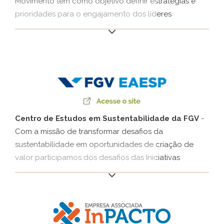
Movimento tem como objetivo definir estratégias e
prioridades para o engajamento dos líderes
empresariais na agenda da integridade, com foco
especial no aprimoramento das relações público-
privadas e no fortalecimento da prevenção e do
combate à corrupção no Brasil.
Centro de Estudos em Sustentabilidade da FGV
-
Com a missão de transformar desafios da
sustentabilidade em oportunidades de criação de
valor participamos dos desafios das Iniciativas
Empresariais do FGVces, que congregam as agendas
da Plataforma Empresas pelo Clima (EPC) e Iniciativa
Desenvolvimento Local e Grandes Empreendimentos
(IDLocal), entre outras. Nossa participação desde
2009 tem objetivo de articular com as lideranças