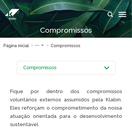
Pular para o Conteúdo principal
IDIOMAS:
PT
EN
ES
Compromissos
ESPAÇOS KLABIN
Página inicial
Compromissos
Relações com
Klabin
Investidores
ForYou
Relatório de
Klabin
Sustentabilidade
Carreir
Plante com a
Blog
Fique por dentro dos compromissos
Klabin
Klabin
voluntários externos assumidos pela Klabin.
Todas Florestas
Eukalin
Eles reforçam o comprometimento da nossa
Importam
Inova
atuação orientada para o desenvolvimento
Painel ASG
Klabin
sustentável.
Progr