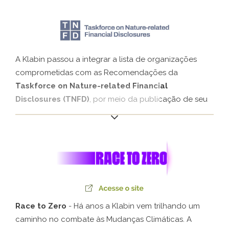
das mudanças climáticas, ampliando a transparência
sobre os riscos relacionados ao clima e as
oportunidades de promover tomadas de decisão
financeiras mais bem informadas.
A Klabin passou a integrar a lista de organizações
comprometidas com as Recomendações da
Taskforce on Nature-related Financial
Disclosures (TNFD)
, por meio da publicação de seu
Plano de Transição para a Natureza. A iniciativa
reforça a transparência da Companhia na gestão de
dependências, impactos, riscos e oportunidades
financeiros ligados à biodiversidade.
Race to Zero
- Há anos a Klabin vem trilhando um
caminho no combate às Mudanças Climáticas. A