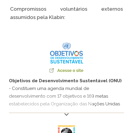
Caiubi
Compromissos voluntários externos
Parque
assumidos pela Klabin:
Ecológ
Klabin
VER A LISTA COMPLETA
Objetivos de Desenvolvimento Sustentável (ONU)
- Constituem uma agenda mundial de
desenvolvimento com 17 objetivos e 169 metas
estabelecidos pela Organização das Nações Unidas
(ONU) para governos, sociedade civil e setor privado.