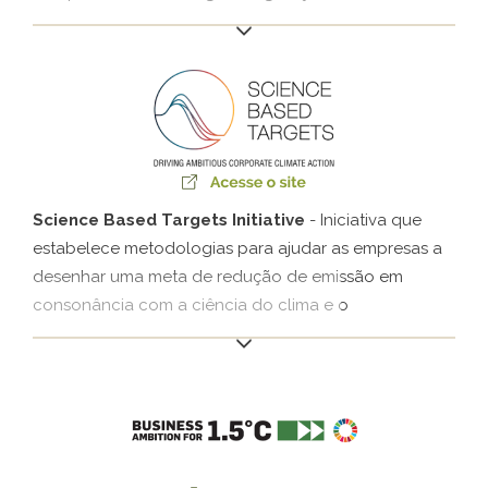
anticorrupção para seus funcionários e stakeholders,
a fim de que ela seja cumprida integralmente. Além
disso, elas se comprometem a vedar qualquer forma
de suborno, trabalhar pela legalidade e transparência
nas contribuições a campanhas políticas e primar
pela transparência de informações e colaboração em
investigações, quando necessário.
Science Based Targets Initiative
- Iniciativa que
estabelece metodologias para ajudar as empresas a
desenhar uma meta de redução de emissão em
consonância com a ciência do clima e o
desenvolvimento econômico sustentável. A Klabin foi
a primeira empresa do setor de papel e celulose da
América Latina a ter as suas metas aprovadas pelo
SBTi.