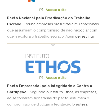
empresariais a gestão do clima. Já a participação da
Klabin desde 2013 no IDLocal tem como propósito a
troca de experiência e a construção de diretrizes para
Pacto Nacional pela Erradicação do Trabalho
o desenvolvimento local.
Escravo
- Reúne empresas brasileiras e multinacionais
que assumiram o compromisso de não negociar com
quem explora o trabalho escravo. Além de restringir
economicamente os empregadores que cometem
esse crime, o Pacto prevê a promoção do trabalho
decente, a integração social dos trabalhadores em
situação de vulnerabilidade e o combate ao
aliciamento. As empresas que são signatárias da
iniciativa participam do processo de monitoramento
do Pacto e têm o compromisso de tornar públicos os
resultados de seus esforços para banir o trabalho
Pacto Empresarial pela Integridade e Contra a
escravo.
Corrupção
- Segundo o Instituto Ethos, as empresas,
ao se tornarem signatárias do pacto, assumem o
compromisso de divulgar a legislação brasileira