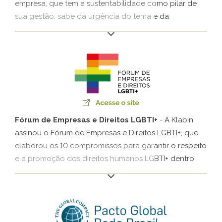
empresa, que tem a sustentabilidade como pilar de
sua gestão, sabe da urgência do tema e da
importância da mobilização de todos para garantir o
futuro do nosso planeta. Junto à Rede Brasil do Pacto
Global da ONU, a Companhia convida empresas e
sociedade a apoiarem a causa da redução das
emissões de gases de efeito estufa com base na
ciência.
Fórum de Empresas e Direitos LGBTI+
- A Klabin
assinou o Fórum de Empresas e Direitos LGBTI+, que
elaborou os 10 compromissos para garantir o respeito
e a promoção dos direitos humanos LGBTI+ dentro
das Companhias. O Fórum conta com grupos de
trabalho divididos por temas (liderança, saúde,
comunicação e outros) que se encontram
periodicamente para discutir sobre como avançar em