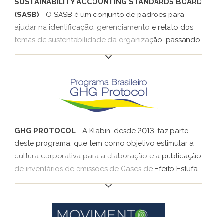
SUSTAINABILITY ACCOUNTING STANDARDS BOARD
(SASB)
- O SASB é um conjunto de padrões para
ajudar na identificação, gerenciamento e relato dos
temas de sustentabilidade da organização, passando
por questões ambientais, sociais e de governança
que podem impactar seu desempenho financeiro. Seu
público principal são as grandes empresas e os
investidores. Em 2020, a Klabin passou a relatar os
indicadores SASB recomendados para os setores de
embalagem, papel e celulose e florestal.
GHG PROTOCOL
- A Klabin, desde 2013, faz parte
deste programa, que tem como objetivo estimular a
cultura corporativa para a elaboração e a publicação
de inventários de emissões de Gases de Efeito Estufa
(GEE), proporcionando aos participantes acesso a
instrumentos e padrões de qualidade internacional.
Originalmente desenvolvido nos Estados Unidos, em