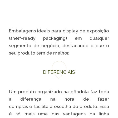
Caiubi
Parque
Ecológ
Klabin
Embalagens ideais para display de exposição
VER A LISTA COMPLETA
(shelf-ready packaging) em qualquer
segmento de negócio, destacando o que o
seu produto tem de melhor.
DIFERENCIAIS
Um produto organizado na gôndola faz toda
a diferença na hora de fazer
compras e facilita a escolha do produto. Essa
é só mais uma das vantagens da linha