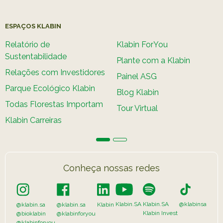
ESPAÇOS KLABIN
Relatório de
Klabin ForYou
Sustentabilidade
Plante com a Klabin
Relações com Investidores
Painel ASG
Parque Ecológico Klabin
Blog Klabin
Todas Florestas Importam
Tour Virtual
Klabin Carreiras
Conheça nossas redes
Klabin.SA
Klabin.SA
@klabinsa
@klabin.sa
@klabin.sa
Klabin
Klabin Invest
@bioklabin
@klabinforyou
@klabinforyou