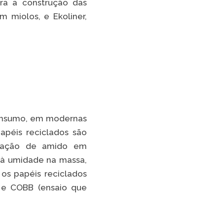
ara a construção das
TikTok
 miolos, e Ekoliner,
 LISTA COMPLETA
-consumo, em modernas
apéis reciclados são
licação de amido em
 à umidade na massa,
 os papéis reciclados
 e COBB (ensaio que