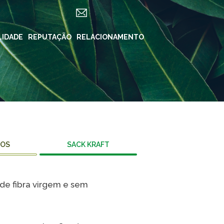
LIDADE
ES
REPUTAÇÃO
RELACIONAMENTO
REDES SOCIAIS
in ForYou
Instagram
Klabin.SA
n Carreiras
Instagram
Klabin
BioKlabin
iner
Instagram Klabin
DOS
SACK KRAFT
ForYou
 Klabin
LinkedIn
rama Caiubi
 de fibra virgem e sem
Facebook
ue Ecológico
n
YouTube
Spotify