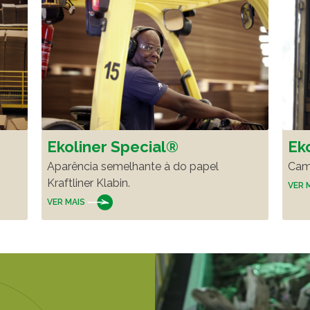
Ekoliner Special®
Ek
Aparência semelhante à do papel
Cama
Kraftliner Klabin.
VER 
VER MAIS