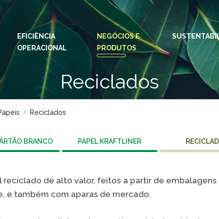
EFICIÊNCIA
NEGÓCIOS E
IDIOMAS:
PT
SUSTENTABI
EN
OPERACIONAL
PRODUTOS
ESPAÇOS KLABIN
Reciclados
Relações com
Klab
Investidores
Klabi
Relatório de
Papéis
Reciclados
Blog 
Sustentabilidade
Eukal
Plante com a
CARTÃO BRANCO
PAPEL KRAFTLINER
RECICLA
Klabin
Inova
Todas Florestas
Prog
Importam
 reciclado de alto valor, feitos a partir de embalagens
Parq
Painel ASG
ade, e também com aparas de mercado.
Klabi