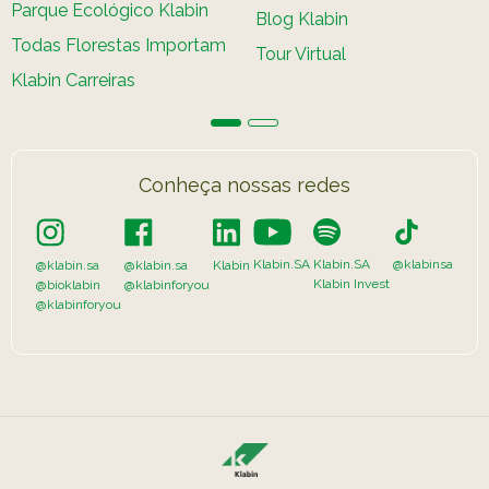
Parque Ecológico Klabin
Blog Klabin
Todas Florestas Importam
Tour Virtual
Klabin Carreiras
Conheça nossas redes
Klabin.SA
Klabin.SA
@klabinsa
@klabin.sa
@klabin.sa
Klabin
Klabin Invest
@bioklabin
@klabinforyou
@klabinforyou