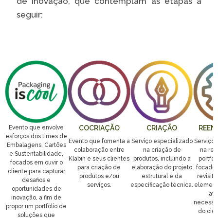
de inovação, que contemplam as etapas a
seguir:
Evento que envolve
COCRIAÇÃO
CRIAÇÃO
REEN
esforços dos times de
Evento que fomenta a
Serviço especializado
Serviço 
Embalagens, Cartões
colaboração entre
na criação de
na rea
e Sustentabilidade,
Klabin e seus clientes
produtos, incluindo a
portfól
focados em ouvir o
para criação de
elaboração do projeto
focado 
cliente para capturar
produtos e/ou
estrutural e da
revisit
desafios e
serviços.
especificação técnica.
elemento
oportunidades de
ava
inovação, a fim de
necessid
propor um portfólio de
do cicl
soluções que