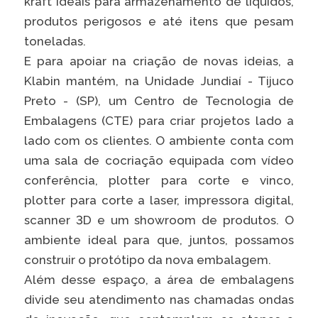
kraft ideais para armazenamento de líquidos,
Caiubi
produtos perigosos e até itens que pesam
Parque
toneladas.
Ecológ
E para apoiar na criação de novas ideias, a
Klabin
Klabin mantém, na Unidade Jundiaí - Tijuco
VER A LISTA COMPLETA
Preto - (SP), um Centro de Tecnologia de
Embalagens (CTE) para criar projetos lado a
lado com os clientes. O ambiente conta com
uma sala de cocriação equipada com vídeo
conferência, plotter para corte e vinco,
plotter para corte a laser, impressora digital,
scanner 3D e um showroom de produtos. O
ambiente ideal para que, juntos, possamos
construir o protótipo da nova embalagem.
Além desse espaço, a área de embalagens
divide seu atendimento nas chamadas ondas