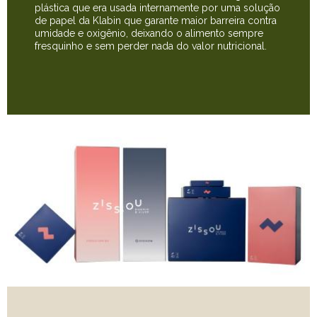
plástica que era usada internamente por uma solução
de papel da Klabin que garante maior barreira contra
umidade e oxigênio, deixando o alimento sempre
fresquinho e sem perder nada do valor nutricional.