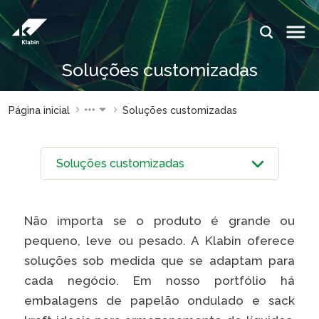
Pular para o Conteúdo principal
IDIOMAS:
Soluções customizadas
PT
EN
ES
ESPAÇOS KLABIN
Página inicial
Soluções customizadas
Relações com
Klabin
Investidores
ForYou
Relatório de
Klabin
Sustentabilidade
Carreir
Plante com a
Blog
Não importa se o produto é grande ou
Klabin
Klabin
pequeno, leve ou pesado. A Klabin oferece
Todas Florestas
Eukalin
soluções sob medida que se adaptam para
Importam
Inova
cada negócio. Em nosso portfólio há
Painel ASG
Klabin
embalagens de papelão ondulado e sack
Progr