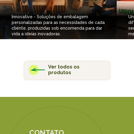
Innovative - Soluções de embalagem
Un
personalizadas para as necessidades de cada
di
cliente, produzidas sob encomenda para dar
se
vida a ideias inovadoras.
ma
Ver todos os
produtos
CONTATO