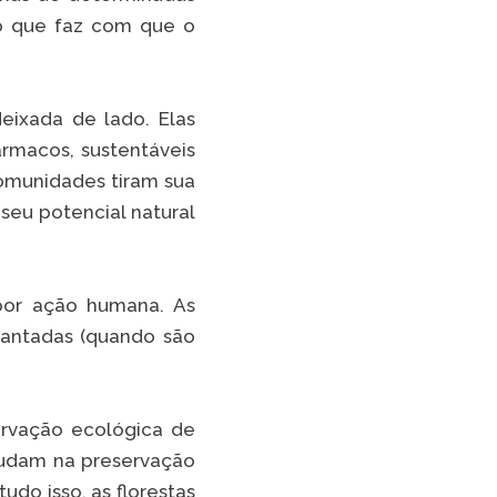
, o que faz com que o
eixada de lado. Elas
rmacos, sustentáveis
comunidades tiram sua
seu potencial natural
por ação humana. As
lantadas (quando são
ervação ecológica de
ajudam na preservação
udo isso, as florestas