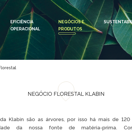
EFICIÊNCIA
NEGÓCIOS E
IDIOMAS:
PT
SUSTENTABI
EN
OPERACIONAL
PRODUTOS
ESPAÇOS KLABIN
Relações com
Klab
Investidores
Klabi
Relatório de
Florestal
Blog 
Sustentabilidade
Eukal
Plante com a
Klabin
Inova
NEGÓCIO FLORESTAL KLABIN
Todas Florestas
Prog
Importam
Parq
Painel ASG
Klabi
da Klabin são as árvores, por isso há mais de 12
lidade da nossa fonte de matéria-prima. Co