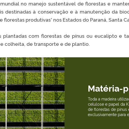
 mundial no manejo sustentável de florestas e mant
ais destinadas à conservação e à manutenção da bio
e florestas produtivas* nos Estados do Paraná, Santa C
VER A
 plantadas com florestas de pínus ou eucalipto e
 colheita, de transporte e de plantio.
Matéria-p
Toda a madeira utiliz
celulose e papel da Kl
de florestas de pínus 
exclusivamente para e