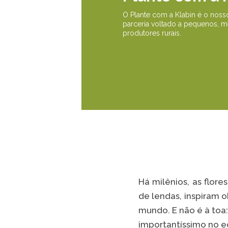
O Plante com a Klabin é o nos
parceria voltado a pequenos, 
produtores rurais.
Há milênios, as flor
de lendas, inspiram 
mundo. E não é à toa
importantíssimo no e