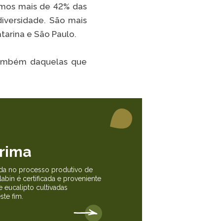
emos mais de 42% das
TikTok
diversidade. São mais
atarina e São Paulo.
 LISTA COMPLETA
 também daquelas que
rima
ada no processo produtivo de
abin é certificada e proveniente
e eucalipto cultivadas
ste fim.