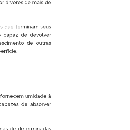
or árvores de mais de
ais que terminam seus
o capaz de devolver
rescimento de outras
erfície.
e fornecem umidade à
capazes de absorver
.
limas de determinadas