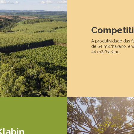
Competit
A produtividade das fl
de 54 m3/ha/ano, enq
44 m3/ha/ano.
Klabin