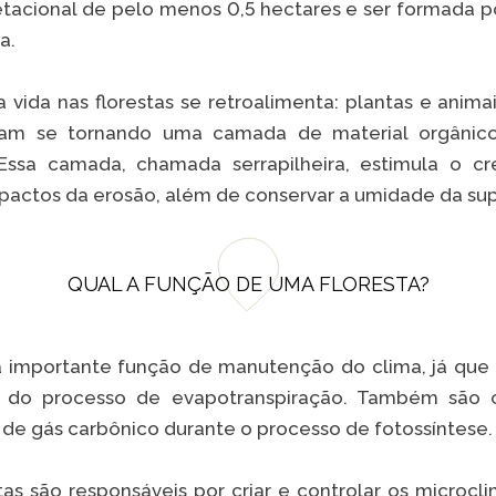
tacional de pelo menos 0,5 hectares e ser formada p
a.
 a vida nas florestas se retroalimenta: plantas e anim
bam se tornando uma camada de material orgânic
 Essa camada, chamada serrapilheira, estimula o c
mpactos da erosão, além de conservar a umidade da sup
QUAL A FUNÇÃO DE UMA FLORESTA?
a importante função de manutenção do clima, já qu
 do processo de evapotranspiração. Também são 
de gás carbônico durante o processo de fotossíntese
stas são responsáveis por criar e controlar os microc