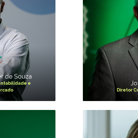
VER A
r de Souza
Jo
entabilidade e
ercado
Diretor C