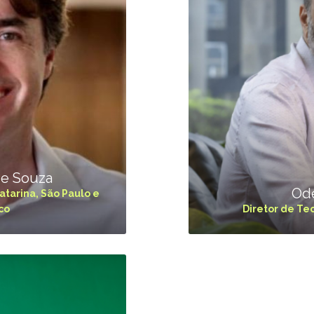
de Souza
Ode
atarina, São Paulo e
co
Diretor de Te