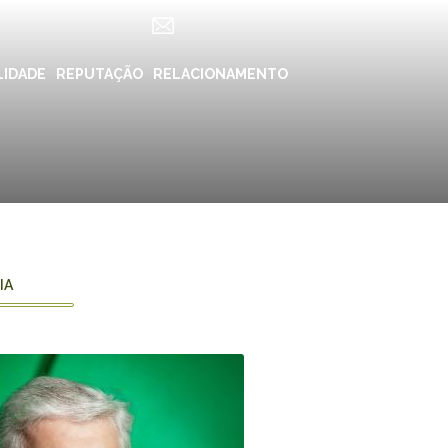
LIDADE
ES
REPUTAÇÃO
RELACIONAMENTO
REDES SOCIAIS
in ForYou
Instagram
Klabin.SA
n Carreiras
Instagram
Klabin
BioKlabin
iner
Instagram Klabin
IA
ForYou
 Klabin
LinkedIn
rama Caiubi
Facebook
ue Ecológico
n
YouTube
Spotify