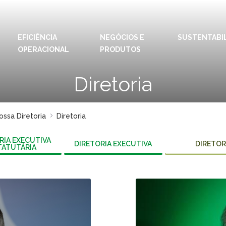
EFICIÊNCIA
NEGÓCIOS E
IDIOMAS:
PT
SUSTENTABI
EN
OPERACIONAL
PRODUTOS
ESPAÇOS KLABIN
Diretoria
Relações com
Klab
Investidores
Klabi
Relatório de
ssa Diretoria
Diretoria
Blog 
Sustentabilidade
Eukal
Plante com a
RIA EXECUTIVA
DIRETORIA EXECUTIVA
DIRETOR
TATUTÁRIA
Klabin
Inova
Todas Florestas
Prog
Importam
Parq
Painel ASG
Klabi