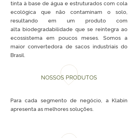
tinta à base de água e estruturados com cola
Caiubi
ecológica que não contaminam o solo,
Parque
resultando em um produto com
Ecológ
Klabin
alta biodegradabilidade que se reintegra ao
ecossistema em poucos meses. Somos a
VER A LISTA COMPLETA
maior convertedora de sacos industriais do
Brasil.
NOSSOS PRODUTOS
Para cada segmento de negócio, a Klabin
apresenta as melhores soluções.