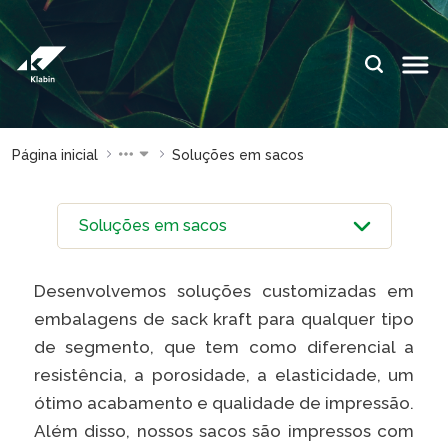
Pular para o Conteúdo principal
IDIOMAS:
PT
EN
ES
ESPAÇOS KLABIN
Página inicial
Soluções em sacos
Relações com
Klabin
Investidores
ForYou
Relatório de
Klabin
Sustentabilidade
Carreir
Desenvolvemos soluções customizadas em
Plante com a
Blog
Klabin
Klabin
embalagens de sack kraft para qualquer tipo
de segmento, que tem como diferencial a
Todas Florestas
Eukalin
Importam
resistência, a porosidade, a elasticidade, um
Inova
ótimo acabamento e qualidade de impressão.
Painel ASG
Klabin
Além disso, nossos sacos são impressos com
Progr