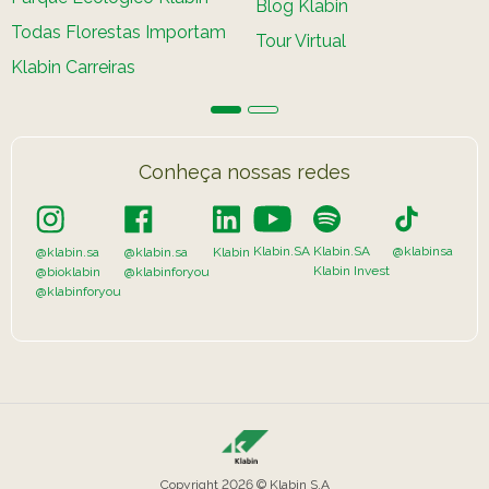
Blog Klabin
Todas Florestas Importam
Tour Virtual
Klabin Carreiras
Conheça nossas redes
Klabin.SA
Klabin.SA
@klabinsa
@klabin.sa
@klabin.sa
Klabin
Klabin Invest
@bioklabin
@klabinforyou
@klabinforyou
Copyright 2026 © Klabin S.A