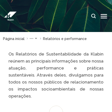
Pular para o Conteúdo principal
IDIOMAS:
ES
EN
PT
ESPAÇOS KLABIN
Página inicial
Relatórios e performance
Relações com
Klabin
Investidores
ForYou
Os Relatórios de Sustentabilidade da Klabin
Relatório de
Klabin
reúnem as principais informações sobre nossa
Sustentabilidade
Carreir
atuação, performance e práticas
Plante com a
Blog
sustentáveis. Através deles, divulgamos para
Klabin
Klabin
todos os nossos públicos de relacionamento
Todas Florestas
Eukalin
os impactos socioambientais de nossas
Importam
Inova
operações.
Painel ASG
Klabin
Progr