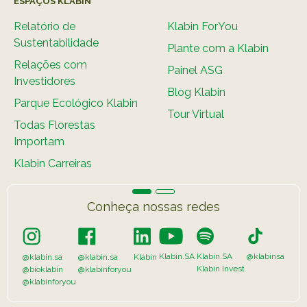
ESPAÇOS KLABIN
Relatório de
Klabin ForYou
Sustentabilidade
Plante com a Klabin
Relações com
Painel ASG
Investidores
Blog Klabin
Parque Ecológico Klabin
Tour Virtual
Todas Florestas
Importam
Klabin Carreiras
Conheça nossas redes
Klabin.SA
Klabin.SA
@klabinsa
@klabin.sa
@klabin.sa
Klabin
Klabin Invest
@bioklabin
@klabinforyou
@klabinforyou