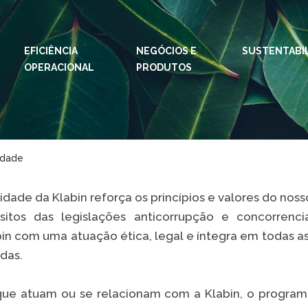
EFICIÊNCIA
NEGÓCIOS E
IDIOMAS:
PT
SUSTENTABI
EN
OPERACIONAL
PRODUTOS
ESPAÇOS KLABIN
Relações com
Klab
Investidores
Klabi
Relatório de
idade
Blog 
Sustentabilidade
Eukal
Plante com a
idade da Klabin reforça os princípios e valores do nos
Klabin
Inova
itos das legislações anticorrupção e concorrenci
Todas Florestas
n com uma atuação ética, legal e íntegra em todas as
Prog
Importam
adas.
Parq
Painel ASG
Klabi
que atuam ou se relacionam com a Klabin, o progra