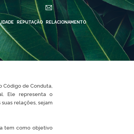
LIDADE
ES
REPUTAÇÃO
RELACIONAMENTO
REDES SOCIAIS
in ForYou
Instagram
Klabin.SA
n Carreiras
Instagram
Klabin
BioKlabin
iner
Instagram Klabin
so Código de Conduta,
ForYou
 Klabin
al. Ele representa o
LinkedIn
 suas relações, sejam
rama Caiubi
Facebook
ue Ecológico
n
YouTube
ma tem como objetivo
Spotify