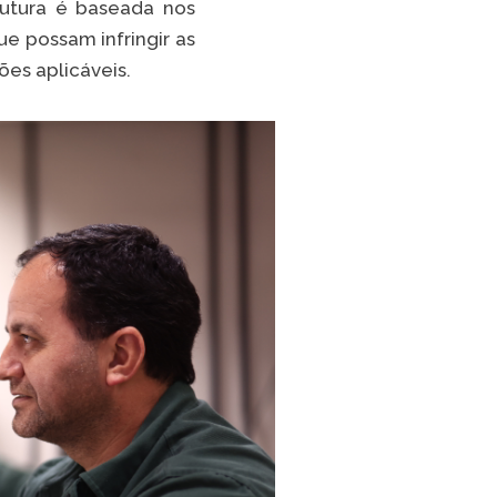
rutura é baseada nos
TikTok
e possam infringir as
ões aplicáveis.
 LISTA COMPLETA