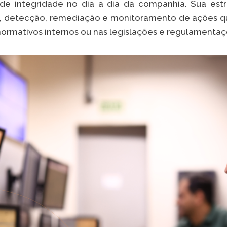
a de integridade no dia a dia da companhia. Sua est
, detecção, remediação e monitoramento de ações qu
normativos internos ou nas legislações e regulamentaç
VER A