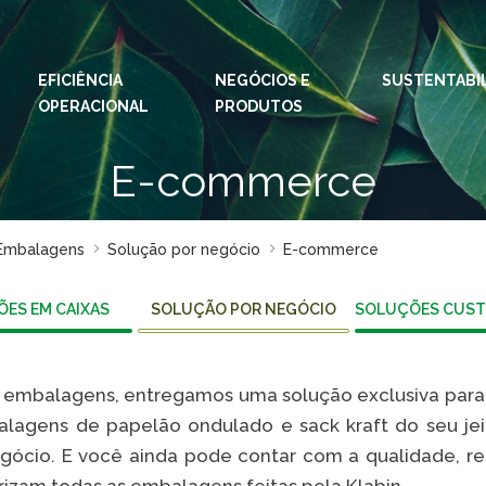
EFICIÊNCIA
NEGÓCIOS E
IDIOMAS:
PT
SUSTENTABI
EN
OPERACIONAL
PRODUTOS
ESPAÇOS KLABIN
E-commerce
Relações com
Klab
Investidores
Klabi
Relatório de
Embalagens
Solução por negócio
E-commerce
Blog 
Sustentabilidade
Eukal
Plante com a
ES EM CAIXAS
SOLUÇÃO POR NEGÓCIO
SOLUÇÕES CUST
Klabin
Inova
Todas Florestas
Prog
Importam
 embalagens, entregamos uma solução exclusiva para a
Parq
Painel ASG
lagens de papelão ondulado e sack kraft do seu jei
Klabi
gócio. E você ainda pode contar com a qualidade, res