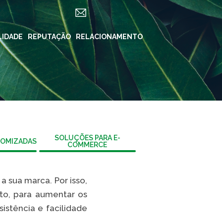
LIDADE
ES
REPUTAÇÃO
RELACIONAMENTO
REDES SOCIAIS
in ForYou
Instagram
Klabin.SA
n Carreiras
Instagram
Klabin
BioKlabin
iner
Instagram Klabin
SOLUÇÕES PARA E-
OMIZADAS
COMMERCE
ForYou
 Klabin
LinkedIn
rama Caiubi
 sua marca. Por isso,
Facebook
ue Ecológico
to, para aumentar os
n
YouTube
istência e facilidade
Spotify