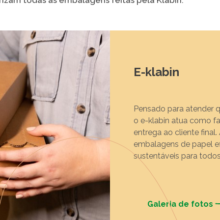
erizam todas as embalagens feitas pela Klabin.
VER A
E-klabin
Pensado para atender q
o e-klabin atua como fac
entrega ao cliente final
embalagens de papel ef
sustentáveis para todos
Galeria de fotos