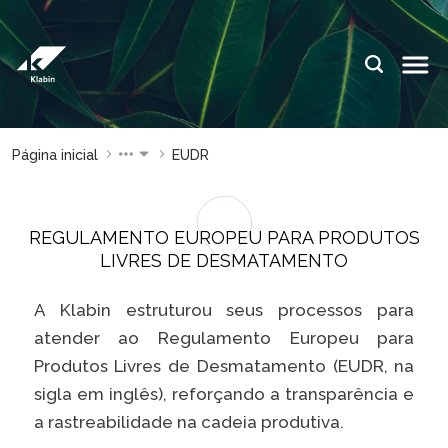
Pular para o Conteúdo principal
IDIOMAS:
PT
EN
ES
ESPAÇOS KLABIN
Página inicial
EUDR
Relações com
Klabin
Investidores
ForYou
REGULAMENTO EUROPEU PARA PRODUTOS
Relatório de
Klabin
LIVRES DE DESMATAMENTO
Sustentabilidade
Carreir
Plante com a
Blog
A Klabin estruturou seus processos para
Klabin
Klabin
atender ao Regulamento Europeu para
Todas Florestas
Eukalin
Produtos Livres de Desmatamento (EUDR, na
Importam
Inova
sigla em inglês), reforçando a transparência e
Painel ASG
Klabin
a rastreabilidade na cadeia produtiva.
Progr