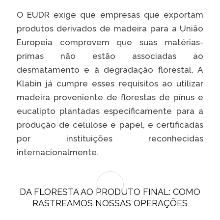
Caiubi
O EUDR exige que empresas que exportam
Parque
produtos derivados de madeira para a União
Ecológ
Europeia comprovem que suas matérias-
Klabin
primas não estão associadas ao
VER A LISTA COMPLETA
desmatamento e à degradação florestal. A
Klabin já cumpre esses requisitos ao utilizar
madeira proveniente de florestas de pínus e
eucalipto plantadas especificamente para a
produção de celulose e papel, e certificadas
por instituições reconhecidas
internacionalmente.
DA FLORESTA AO PRODUTO FINAL: COMO
RASTREAMOS NOSSAS OPERAÇÕES