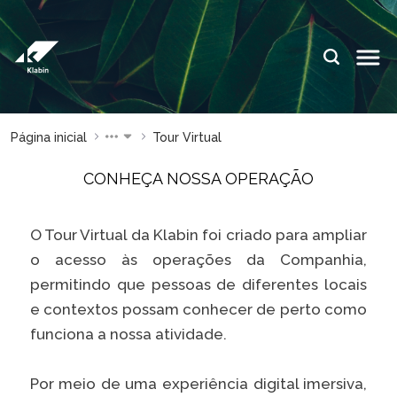
Pular para o Conteúdo principal
IDIOMAS:
PT
EN
ES
ESPAÇOS KLABIN
Página inicial
Tour Virtual
Relações com
Klabin
CONHEÇA NOSSA OPERAÇÃO
Investidores
ForYou
Relatório de
Klabin
Sustentabilidade
Carreir
O Tour Virtual da Klabin foi criado para ampliar
o acesso às operações da Companhia,
Plante com a
Blog
Klabin
Klabin
permitindo que pessoas de diferentes locais
e contextos possam conhecer de perto como
Todas Florestas
Eukalin
Importam
funciona a nossa atividade.
Inova
Painel ASG
Klabin
Por meio de uma experiência digital imersiva,
Progr