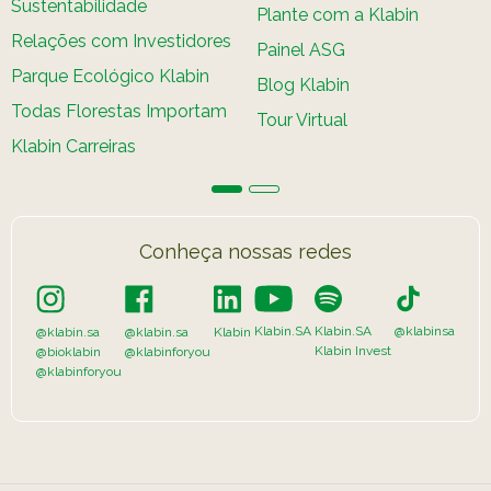
Sustentabilidade
Plante com a Klabin
Relações com Investidores
Painel ASG
Parque Ecológico Klabin
Blog Klabin
Todas Florestas Importam
Tour Virtual
Klabin Carreiras
Conheça nossas redes
Klabin.SA
Klabin.SA
@klabinsa
@klabin.sa
@klabin.sa
Klabin
Klabin Invest
@bioklabin
@klabinforyou
@klabinforyou