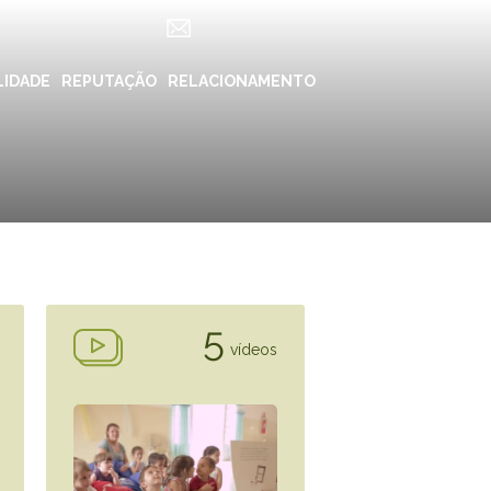
LIDADE
ES
REPUTAÇÃO
RELACIONAMENTO
REDES SOCIAIS
in ForYou
Instagram
Klabin.SA
n Carreiras
Instagram
Klabin
BioKlabin
iner
Instagram Klabin
ForYou
5
 Klabin
vídeos
LinkedIn
rama Caiubi
Facebook
ue Ecológico
n
YouTube
Spotify