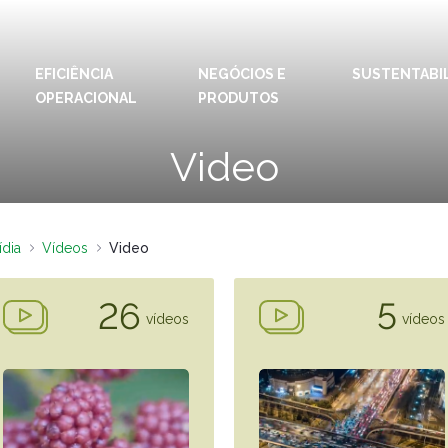
EFICIÊNCIA
NEGÓCIOS E
IDIOMAS:
PT
SUSTENTABI
EN
OPERACIONAL
PRODUTOS
ESPAÇOS KLABIN
Video
Relações com
Klab
Investidores
Klabi
Relatório de
Blog 
Sustentabilidade
ídia
Vídeos
Video
Eukal
Plante com a
Klabin
26
5
Inova
vídeos
vídeos
Todas Florestas
Prog
Importam
Parq
Painel ASG
Klabi