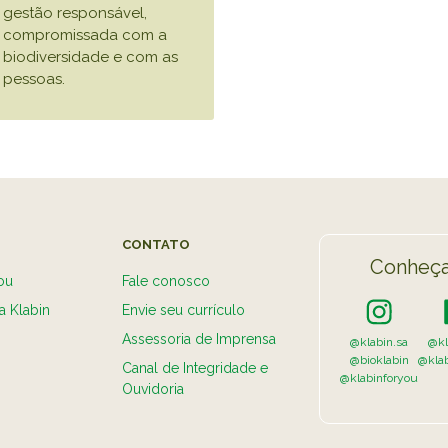
gestão responsável,
compromissada com a
biodiversidade e com as
pessoas.
CONTATO
Conheça
ou
Fale conosco
a Klabin
Envie seu currículo
Assessoria de Imprensa
@klabin.sa
@kl
@bioklabin
@kla
Canal de Integridade e
@klabinforyou
Ouvidoria