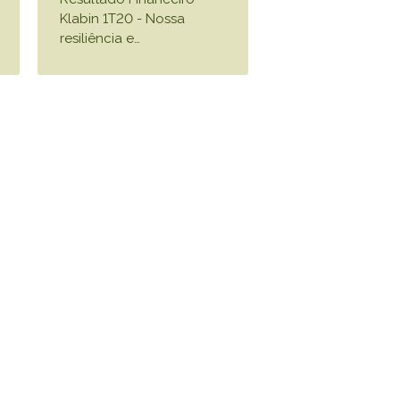
Klabin 1T20 - Nossa
resiliência e
…