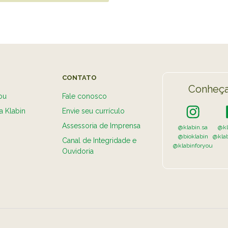
CONTATO
Conheça
ou
Fale conosco
a Klabin
Envie seu currículo
Assessoria de Imprensa
@klabin.sa
@kl
@bioklabin
@kla
Canal de Integridade e
@klabinforyou
Ouvidoria