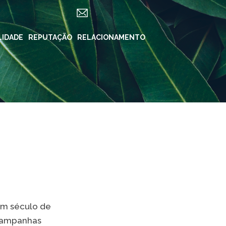
LIDADE
ES
REPUTAÇÃO
RELACIONAMENTO
REDES SOCIAIS
in ForYou
Instagram
Klabin.SA
n Carreiras
Instagram
Klabin
BioKlabin
iner
Instagram Klabin
ForYou
 Klabin
LinkedIn
rama Caiubi
Facebook
ue Ecológico
n
YouTube
um século de
 campanhas
Spotify