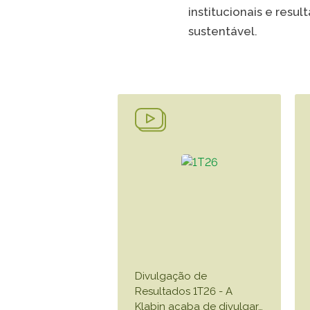
institucionais e res
sustentável.
Divulgação de
Resultados 1T26 - A
Klabin acaba de divulgar
…