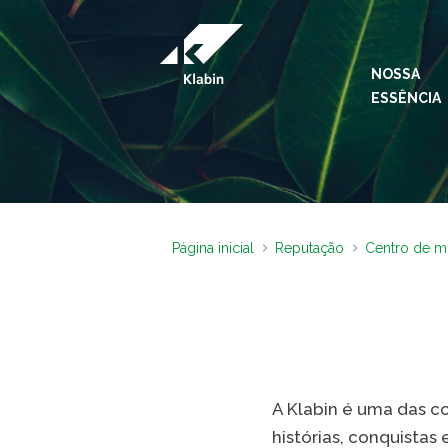
Pular para o Conteúdo principal
NOSSA
ESSÊNCIA
Página inicial
Reputação
Centro de m
A Klabin é uma das c
histórias, conquista