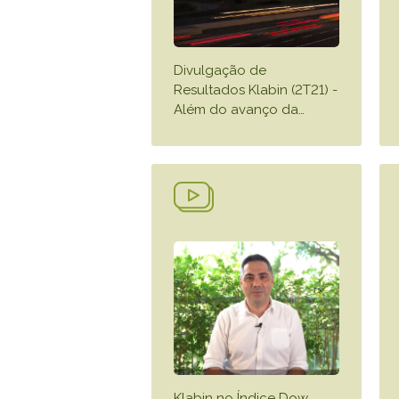
Divulgação de
Resultados Klabin (2T21) -
Além do avanço da
…
Klabin no Índice Dow