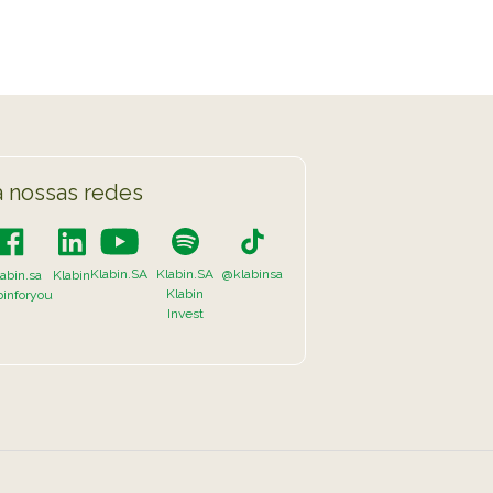
 nossas redes
Klabin.SA
Klabin.SA
@klabinsa
abin.sa
Klabin
Klabin
binforyou
Invest