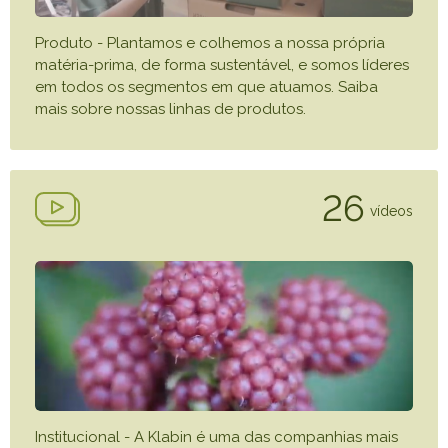
Caiubi
Produto - Plantamos e colhemos a nossa própria
Parque
matéria-prima, de forma sustentável, e somos líderes
Ecológ
em todos os segmentos em que atuamos. Saiba
Klabin
mais sobre nossas linhas de produtos.
VER A LISTA COMPLETA
26
vídeos
Institucional - A Klabin é uma das companhias mais