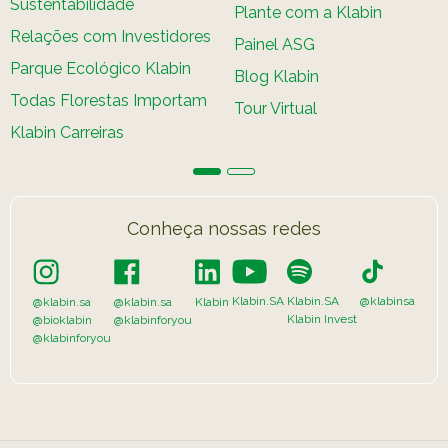
Sustentabilidade
Plante com a Klabin
Relações com Investidores
Painel ASG
Parque Ecológico Klabin
Blog Klabin
Todas Florestas Importam
Tour Virtual
Klabin Carreiras
Conheça nossas redes
Klabin.SA
Klabin.SA
@klabinsa
@klabin.sa
@klabin.sa
Klabin
Klabin Invest
@bioklabin
@klabinforyou
@klabinforyou