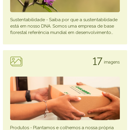
Caiubi
Parque
Sustentabilidade - Saiba por que a sustentabilidade
Ecológ
está em nosso DNA. Somos uma empresa de base
Klabin
florestal referência mundial em desenvolvimento
…
VER A LISTA COMPLETA
17
imagens
Produtos - Plantamos e colhemos a nossa própria