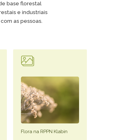
e base florestal
TikTok
stais e industriais
 com as pessoas.
 LISTA COMPLETA
Flora na RPPN Klabin