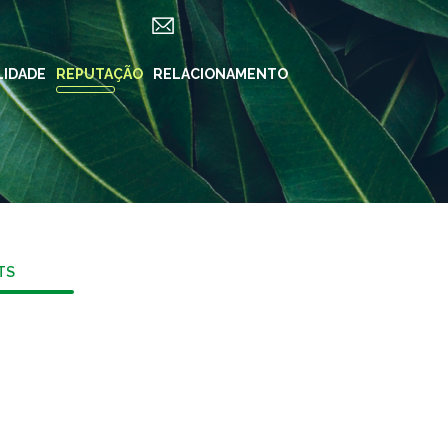
LIDADE
ES
REPUTAÇÃO
RELACIONAMENTO
REDES SOCIAIS
in ForYou
Instagram
Klabin.SA
n Carreiras
Instagram
Klabin
BioKlabin
iner
TS
Instagram Klabin
ForYou
 Klabin
LinkedIn
rama Caiubi
Facebook
ue Ecológico
n
YouTube
Spotify