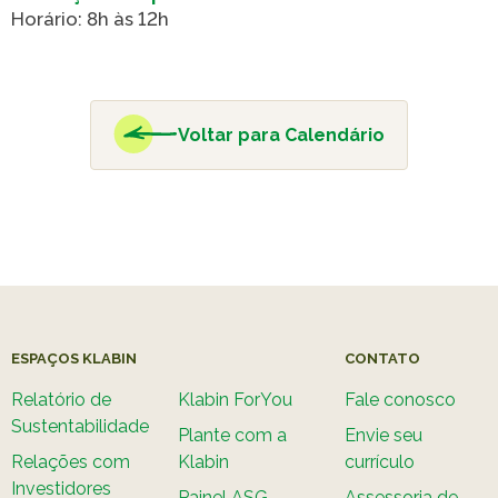
Horário: 8h às 12h
Caiubi
Parque
Ecológ
Klabin
Voltar para Calendário
VER A LISTA COMPLETA
ESPAÇOS KLABIN
CONTATO
Relatório de
Klabin ForYou
Fale conosco
Sustentabilidade
Plante com a
Envie seu
Relações com
Klabin
currículo
Investidores
Painel ASG
Assessoria de