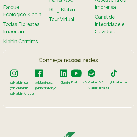
Parque
Imprensa
Blog Klabin
Ecológico Klabin
Canal de
Tour Virtual
Todas Florestas
Integridade e
Importam
Ouvidoria
Klabin Carreiras
Conheça nossas redes
Klabin.SA
Klabin.SA
@klabinsa
@klabin.sa
@klabin.sa
Klabin
Klabin Invest
@bioklabin
@klabinforyou
@klabinforyou