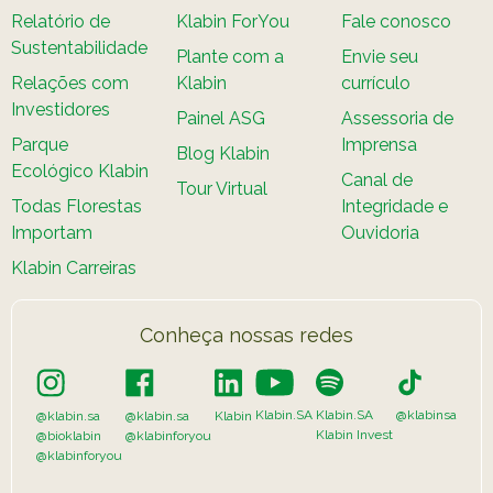
Relatório de
Klabin ForYou
Fale conosco
Sustentabilidade
Plante com a
Envie seu
Relações com
Klabin
currículo
Investidores
Painel ASG
Assessoria de
Parque
Imprensa
Blog Klabin
Ecológico Klabin
Canal de
Tour Virtual
Todas Florestas
Integridade e
Importam
Ouvidoria
Klabin Carreiras
Conheça nossas redes
Klabin.SA
Klabin.SA
@klabinsa
@klabin.sa
@klabin.sa
Klabin
Klabin Invest
@bioklabin
@klabinforyou
@klabinforyou