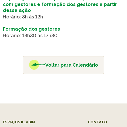
com gestores e formação dos gestores a partir
Caiubi
dessa ação
Parque
Horário: 8h às 12h
Ecológ
Klabin
Formação dos gestores
Horário: 13h30 às 17h30
VER A LISTA COMPLETA
Voltar para Calendário
ESPAÇOS KLABIN
CONTATO