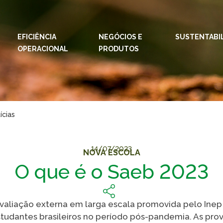
EFICIÊNCIA
NEGÓCIOS E
IDIOMAS:
PT
SUSTENTABI
EN
OPERACIONAL
PRODUTOS
ESPAÇOS KLABIN
Relações com
Klab
Investidores
Klabi
Relatório de
ícias
Blog 
Sustentabilidade
Eukal
Plante com a
Klabin
14/07/2023
NOVA ESCOLA
Inova
O que é o Saeb 2023
Todas Florestas
Prog
Importam
Parq
Painel ASG
Klabi
aliação externa em larga escala promovida pelo Inep p
udantes brasileiros no período pós-pandemia. As pro