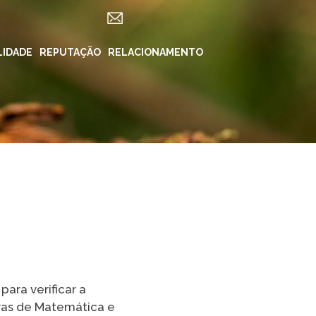
LIDADE
ES
REPUTAÇÃO
RELACIONAMENTO
REDES SOCIAIS
in ForYou
Instagram
Klabin.SA
n Carreiras
Instagram
Klabin
BioKlabin
iner
Instagram Klabin
ForYou
 Klabin
LinkedIn
rama Caiubi
Facebook
ue Ecológico
n
YouTube
ara verificar a
vas de Matemática e
Spotify