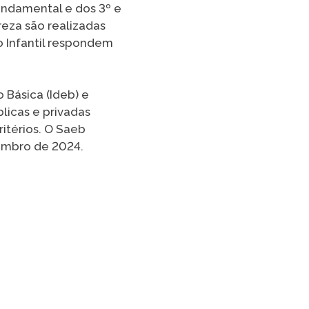
Fundamental e dos 3º e
TikTok
reza são realizadas
 Infantil respondem
 LISTA COMPLETA
Básica (Ideb) e
licas e privadas
itérios. O Saeb
embro de 2024.