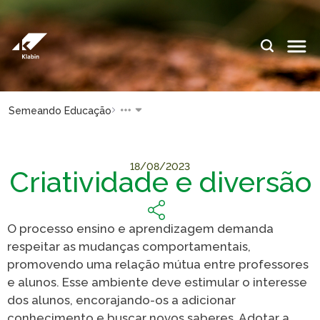
Pular para o Conteúdo principal
IDIOMAS:
PT
EN
ES
ESPAÇOS KLABIN
Semeando Educação
Relações com
Klabin
Investidores
ForYou
18/08/2023
Criatividade e diversão
Relatório de
Klabin
Sustentabilidade
Carreir
Plante com a
Blog
Klabin
Klabin
O processo ensino e aprendizagem demanda
respeitar as mudanças comportamentais,
Todas Florestas
Eukalin
promovendo uma relação mútua entre professores
Importam
Inova
e alunos. Esse ambiente deve estimular o interesse
Painel ASG
Klabin
dos alunos, encorajando-os a adicionar
conhecimento e buscar novos saberes. Adotar a
Progr