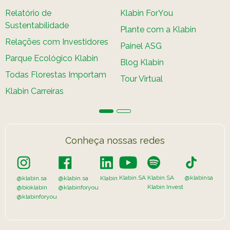
Caiubi
Relatório de
Klabin ForYou
Sustentabilidade
Parque
Plante com a Klabin
Ecológ
Relações com Investidores
Painel ASG
Klabin
Parque Ecológico Klabin
Blog Klabin
VER A LISTA COMPLETA
Todas Florestas Importam
Tour Virtual
Klabin Carreiras
Conheça nossas redes
Klabin.SA
Klabin.SA
@klabinsa
@klabin.sa
@klabin.sa
Klabin
Klabin Invest
@bioklabin
@klabinforyou
@klabinforyou