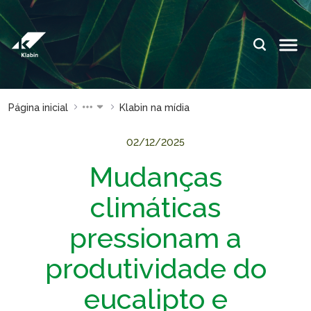
Pular para o Conteúdo principal
IDIOMAS:
PT
EN
ES
ESPAÇOS KLABIN
Página inicial
Klabin na mídia
Relações com
Klabin
Investidores
ForYou
02/12/2025
Mudanças
Relatório de
Klabin
Sustentabilidade
Carreir
climáticas
Plante com a
Blog
Klabin
Klabin
pressionam a
Todas Florestas
Eukalin
produtividade do
Importam
Inova
Painel ASG
Klabin
eucalipto e
Progr