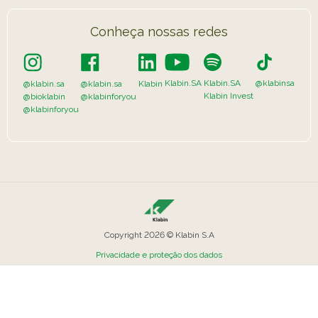
Conheça nossas redes
Klabin.SA
Klabin.SA
@klabinsa
@klabin.sa
@klabin.sa
Klabin
Klabin Invest
@bioklabin
@klabinforyou
@klabinforyou
Copyright 2026 © Klabin S.A
Privacidade e proteção dos dados