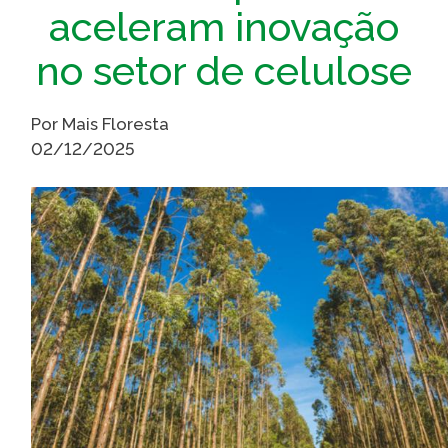
aceleram inovação
Caiubi
Parque
no setor de celulose
Ecológ
Klabin
Por Mais Floresta
VER A LISTA COMPLETA
02/12/2025