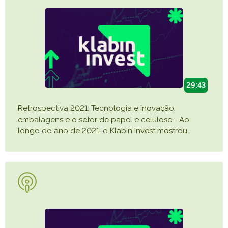
Caiubi
Parque
Ecológ
Klabin
VER A LISTA COMPLETA
29:43
Retrospectiva 2021: Tecnologia e inovação,
embalagens e o setor de papel e celulose - Ao
longo do ano de 2021, o Klabin Invest mostrou
…