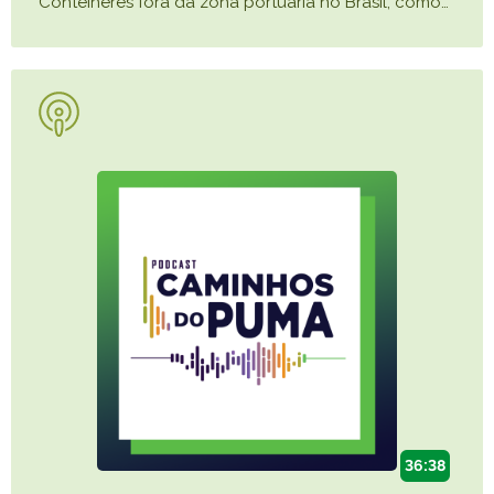
Contêineres fora da zona portuária no Brasil, como
…
36:38