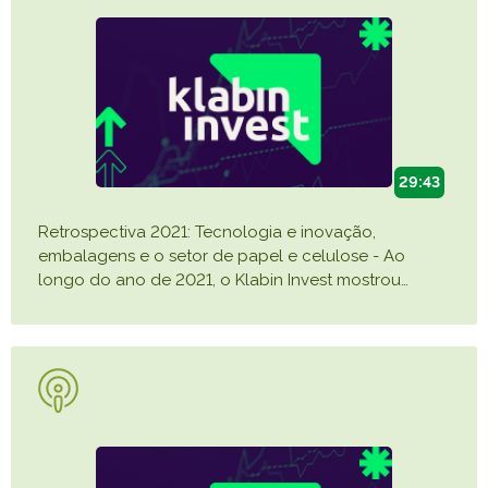
Caiubi
Parque
Ecológ
Klabin
VER A LISTA COMPLETA
29:43
Retrospectiva 2021: Tecnologia e inovação,
embalagens e o setor de papel e celulose - Ao
longo do ano de 2021, o Klabin Invest mostrou
…