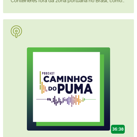
Contêineres fora da zona portuária no Brasil, como
…
36:38