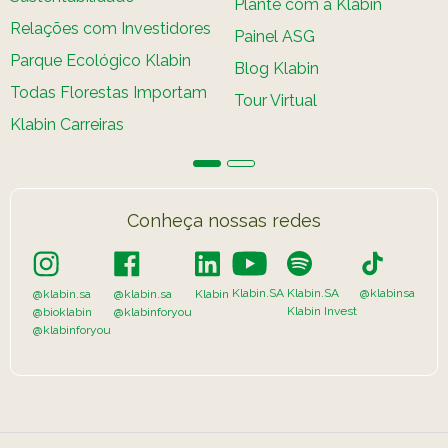
Plante com a Klabin
Caiubi
Relações com Investidores
Painel ASG
Parque
Parque Ecológico Klabin
Blog Klabin
Ecológ
Todas Florestas Importam
Klabin
Tour Virtual
Klabin Carreiras
VER A LISTA COMPLETA
Conheça nossas redes
Klabin.SA
Klabin.SA
@klabinsa
@klabin.sa
@klabin.sa
Klabin
Klabin Invest
@bioklabin
@klabinforyou
@klabinforyou